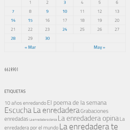
1
2
3
4
5
6
7
8
9
10
11
12
13
14
15
16
17
18
19
20
21
22
23
24
25
26
27
28
29
30
« Mar
May »
ETIQUETAS
El poema de la semana
10 años enredando
Escucha La enredadera
Grabaciones
La enredadera opina
enredadas
La
La enredadera danza
La enredadera te
enredadera por el mundo