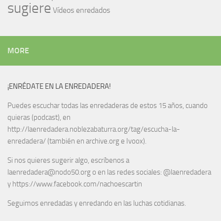
sugiere
Vídeos enredados
MORE
¡ENRÉDATE EN LA ENREDADERA!
Puedes escuchar todas las enredaderas de estos 15 años, cuando
quieras (podcast), en
http://laenredadera.noblezabaturra.org/tag/escucha-la-
enredadera/ (también en archive.org e Ivoox).
Si nos quieres sugerir algo, escríbenos a
laenredadera@nodo50.org o en las redes sociales: @laenredadera
y https://www.facebook.com/nachoescartin
Seguimos enredadas y enredando en las luchas cotidianas.