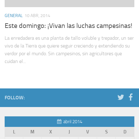
GENERAL
10 ABR, 2014
Este domingo: ¡Vivan las luchas campesinas!
La enredadera es una planta de tallo voluble y trepador, un ser
vivo de la Tierra que quiere seguir creciendo y extendiendo su
verdor por el mundo. Sin campesinos, sin agricultores que
cuidan el...
FOLLOW:
abril 2014
L
M
X
J
V
S
D