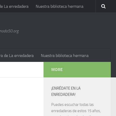
de La enredadera
Nuestra biblioteca hermana
@nodo50.org
ra de La enredadera
Nuestra biblioteca hermana
MORE
¡ENRÉDATE EN LA
ENREDADERA!
Puedes escuchar todas las
enredaderas de estos 15 años,