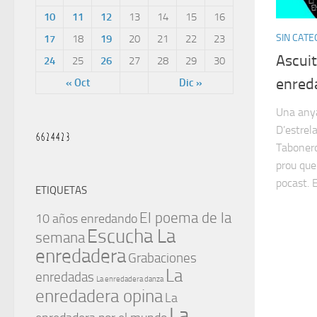
10
11
12
13
14
15
16
SIN CATE
17
18
19
20
21
22
23
Ascuit
24
25
26
27
28
29
30
enred
« Oct
Dic »
Una anya
D’estrel
Tabonero
prou que 
pocast. E
ETIQUETAS
El poema de la
10 años enredando
Escucha La
semana
enredadera
Grabaciones
La
enredadas
La enredadera danza
enredadera opina
La
La