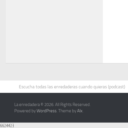
Escucha todas las enredaderas cuando quieras (podcast)
La enredadera © 2026. All Rights Reserved.
Powered by
WordPress
. Theme by
Alx
.