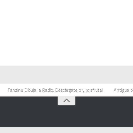
Fanzine Dibuja la Radio. Descárgatelo y ¡disfruta!
Antigua b