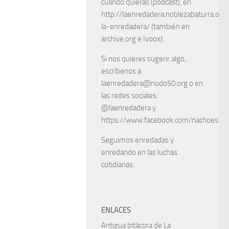
cuando quieras (podcast), en
http://laenredadera.noblezabaturra.org
la-enredadera/ (también en
archive.org e Ivoox).
Si nos quieres sugerir algo,
escríbenos a
laenredadera@nodo50.org o en
las redes sociales:
@laenredadera y
https://www.facebook.com/nachoescart
Seguimos enredadas y
enredando en las luchas
cotidianas.
ENLACES
Antigua bitácora de La