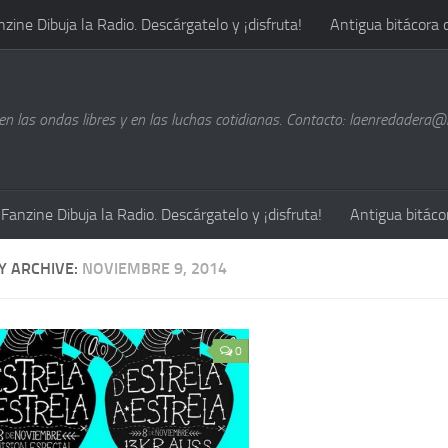
nzine Dibuja la Radio. Descárgatelo y ¡disfruta!
Antigua bitácora 
n las ondas libres y en las luchas cotidianas. Contacto: laenredadera
Fanzine Dibuja la Radio. Descárgatelo y ¡disfruta!
Antigua bitáco
Y ARCHIVE:
NOVIEMBRE 9, 2014
0