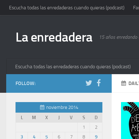
Escucha todas las enredaderas cuando quieras (podcast)
Fa
La enredadera
15 años enredando e
Escucha todas las enredaderas cuando quieras (podcast)
FOLLOW:
DAIL
noviembre 2014
L
M
X
J
V
S
D
1
2
3
4
5
6
7
8
9