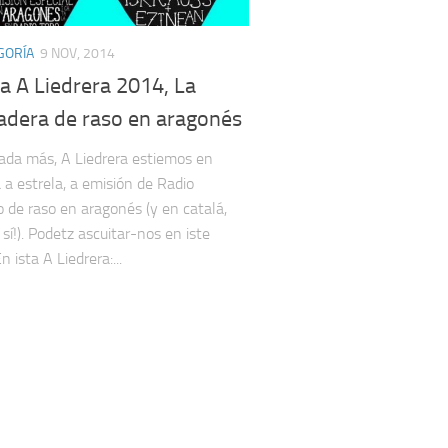
GORÍA
9 NOV, 2014
a A Liedrera 2014, La
adera de raso en aragonés
da más, A Liedrera estiemos en
a a estrela, a emisión de Radio
 de raso en aragonés (y en catalá,
sí!). Podetz ascuitar-nos en iste
n ista A Liedrera:...