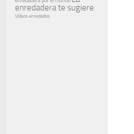
enredadera por el mundo
enredadera te sugiere
Vídeos enredados