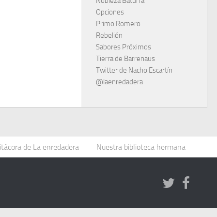
Nobleza Baturra
Opciones
Primo Romero
Rebelión
Sabores Próximos
Tierra de Barrenaus
Twitter de Nacho Escartín
@laenredadera
itácora de La enredadera
Nuestra biblioteca hermana