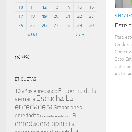
10
11
12
13
14
15
16
SIN CATE
17
18
19
20
21
22
23
Este 
24
25
26
27
28
29
30
« Oct
Dic »
Para est
tendremo
Comenza
Stop Est
enfermed
en taller
ETIQUETAS
El poema de la
10 años enredando
Escucha La
semana
enredadera
Grabaciones
La
enredadas
La enredadera danza
enredadera opina
La
La