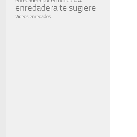
enredadera por el mundo
enredadera te sugiere
Vídeos enredados