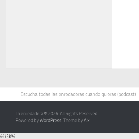
Escucha todas las enredaderas cuando quieras (podcast)
La enredadera © 2026. All Rights Reserved.
Powered by
WordPress
. Theme by
Alx
.