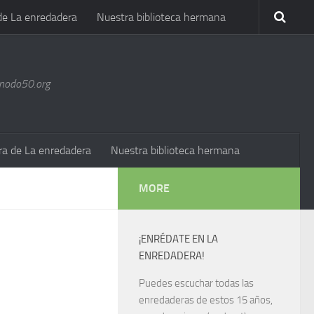
de La enredadera
Nuestra biblioteca hermana
@nodo50.org
ra de La enredadera
Nuestra biblioteca hermana
MORE
¡ENRÉDATE EN LA
ENREDADERA!
Puedes escuchar todas las
enredaderas de estos 15 años,