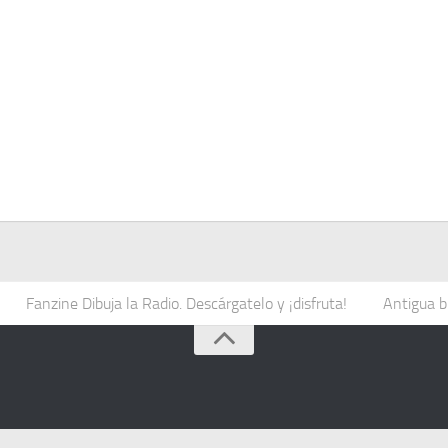
Fanzine Dibuja la Radio. Descárgatelo y ¡disfruta!
Antigua b