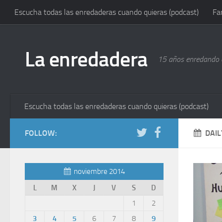
Escucha todas las enredaderas cuando quieras (podcast)
Fa
La enredadera
15 años enredando e
Escucha todas las enredaderas cuando quieras (podcast)
FOLLOW:
DAIL
noviembre 2014
L
M
X
J
V
S
D
1
2
3
4
5
6
7
8
9