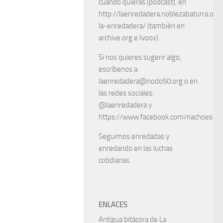
cuando quieras (podcast), en
http://laenredadera.noblezabaturra.org
la-enredadera/ (también en
archive.org e Ivoox).
Si nos quieres sugerir algo,
escríbenos a
laenredadera@nodo50.org o en
las redes sociales:
@laenredadera y
https://www.facebook.com/nachoescart
Seguimos enredadas y
enredando en las luchas
cotidianas.
ENLACES
Antigua bitácora de La