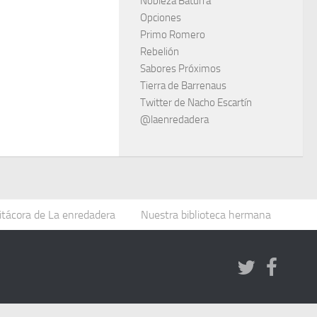
Nobleza Baturra
Opciones
Primo Romero
Rebelión
Sabores Próximos
Tierra de Barrenaus
Twitter de Nacho Escartín
@laenredadera
itácora de La enredadera
Nuestra biblioteca hermana