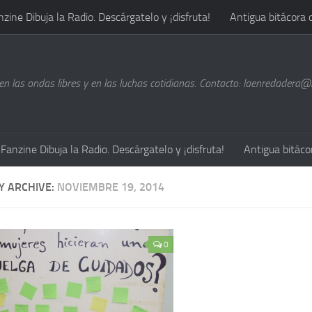
nzine Dibuja la Radio. Descárgatelo y ¡disfruta!
Antigua bitácora 
n las ondas libres y en las luchas cotidianas. Contacto: laenredadera
Fanzine Dibuja la Radio. Descárgatelo y ¡disfruta!
Antigua bitáco
Y ARCHIVE:
NOVIEMBRE 19, 2014
0