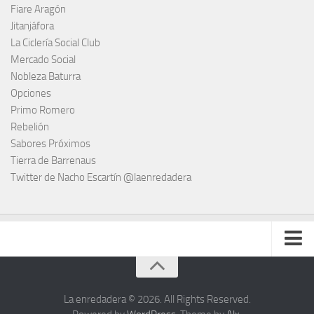
Fiare Aragón
Jitanjáfora
La Ciclería Social Club
Mercado Social
Nobleza Baturra
Opciones
Primo Romero
Rebelión
Sabores Próximos
Tierra de Barrenaus
Twitter de Nacho Escartín @laenredadera
Escucha todas las enredaderas cuando quieras (podcast)
Fanzine Dibuja la Radio. Descárgatelo y ¡disfruta!
La enredadera © 2026. All Rights Reserved.