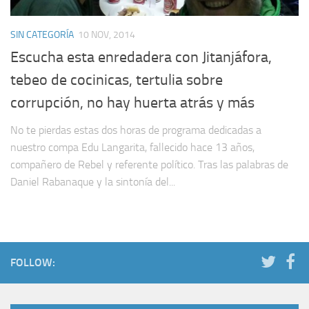
SIN CATEGORÍA
10 NOV, 2014
Escucha esta enredadera con Jitanjáfora,
tebeo de cocinicas, tertulia sobre
corrupción, no hay huerta atrás y más
No te pierdas estas dos horas de programa dedicadas a
nuestro compa Edu Langarita, fallecido hace 13 años,
compañero de Rebel y referente político. Tras las palabras de
Daniel Rabanaque y la sintonía del...
FOLLOW: