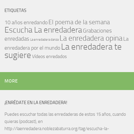
ETIQUETAS
El poema de la semana
10 años enredando
Escucha La enredadera
Grabaciones
La enredadera opina
enredadas
La
La enredadera danza
La enredadera te
enredadera por el mundo
sugiere
Vídeos enredados
MORE
¡ENRÉDATE EN LA ENREDADERA!
Puedes escuchar todas las enredaderas de estos 15 años, cuando
quieras (podcast), en
http://laenredadera.noblezabaturra.org/tag/escucha-la-