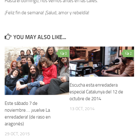
Hasta el domingo, nos vemos antes en las calles.
¡Feliz fin de semana! ¡Salud, amor y rebeldía!
YOU MAY ALSO LIKE...
0
2
Escucha esta enredadera
especial Catalunya del 12 de
octubre de 2014
Este sábado 7 de
13 OCT, 2014
noviembre…. ¡vuelve La
enredadera! (de raso en
aragonés)
29 OCT, 2015