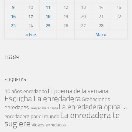
9
10
11
12
13
14
15
16
17
18
19
20
21
22
23
24
25
26
27
28
« Ene
Mar »
ETIQUETAS
El poema de la semana
10 años enredando
Escucha La enredadera
Grabaciones
La enredadera opina
enredadas
La
La enredadera danza
La enredadera te
enredadera por el mundo
sugiere
Vídeos enredados