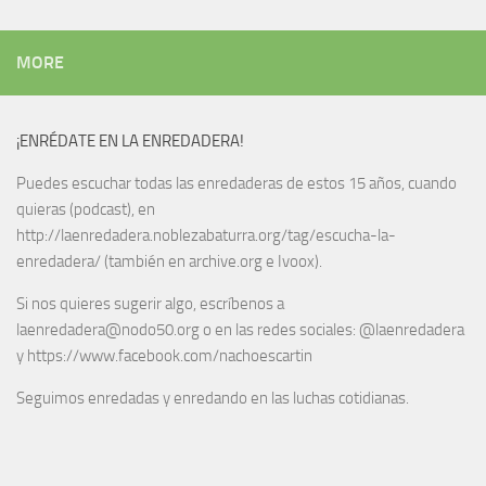
MORE
¡ENRÉDATE EN LA ENREDADERA!
Puedes escuchar todas las enredaderas de estos 15 años, cuando
quieras (podcast), en
http://laenredadera.noblezabaturra.org/tag/escucha-la-
enredadera/ (también en archive.org e Ivoox).
Si nos quieres sugerir algo, escríbenos a
laenredadera@nodo50.org o en las redes sociales: @laenredadera
y https://www.facebook.com/nachoescartin
Seguimos enredadas y enredando en las luchas cotidianas.