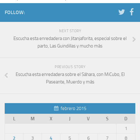
FOLLOW:
NEXT STORY
Escucha esta enredadera con Jitanjaforita, especial sobre el
parto, Las Guindillas y mucho más
PREVIOUS STORY
Escucha esta enredadera sobre el Sáhara, con MiCubo, El
Paseante, Muerdo y más
febrero 2015
L
M
X
J
V
S
D
1
2
3
4
5
6
7
8