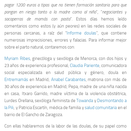
p
agar 1200 euros a tipas que no tienen formación sanitaria para que
pongan en riesgo tanto a la madre como al niño
”, “
negociantes y
sacaperras de mamás con pasta
”. Estos días hemos leído
comentarios como estos (y aún peores) en las redes sociales de
personas cercanas, a raíz del “
Informe doulas
”, que contiene
numerosas imprecisiones, errores y falacias. Para informar mejor
sobre el parto natural, contaremos con:
Myriam Ribes
, ginecóloga y sexóloga de Menorca, con dos hijos y
23 años de experiencia profesional;
Claudia Pariente
, comunicadora
social especializada en salud pública y género, doula en
Entremamás
en Madrid;
Anabel Carabantes
, matrona con más de
30 años de experiencia en Madrid; Pepa, madre de una niña nacida
en casa; Itxaro Garrido, madre víctima de la violencia obstétrica;
Lurdes Orellana, sexóloga feminista de
Towanda
y
Desmontando a
la Pili
; y Patricia Escartín, médica de familia y
salud comunitaria
en el
barrio de El Gancho de Zaragoza.
Con ellas hablaremos de la labor de las doulas, de su papel como