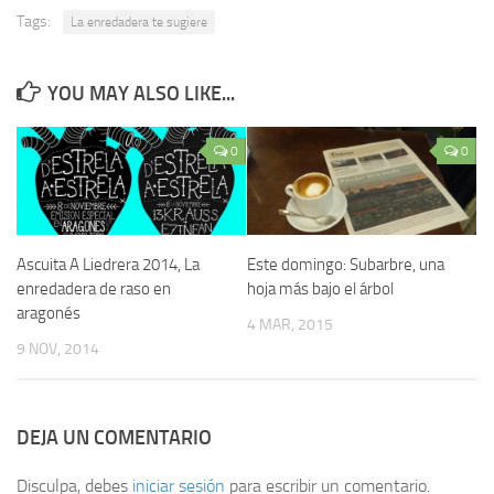
Tags:
La enredadera te sugiere
YOU MAY ALSO LIKE...
0
0
Ascuita A Liedrera 2014, La
Este domingo: Subarbre, una
enredadera de raso en
hoja más bajo el árbol
aragonés
4 MAR, 2015
9 NOV, 2014
DEJA UN COMENTARIO
Disculpa, debes
iniciar sesión
para escribir un comentario.