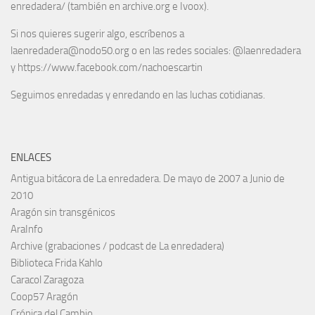
enredadera/ (también en archive.org e Ivoox).
Si nos quieres sugerir algo, escríbenos a
laenredadera@nodo50.org o en las redes sociales: @laenredadera
y https://www.facebook.com/nachoescartin
Seguimos enredadas y enredando en las luchas cotidianas.
ENLACES
Antigua bitácora de La enredadera. De mayo de 2007 a Junio de
2010
Aragón sin transgénicos
AraInfo
Archive (grabaciones / podcast de La enredadera)
Biblioteca Frida Kahlo
Caracol Zaragoza
Coop57 Aragón
Crónica del Cambio