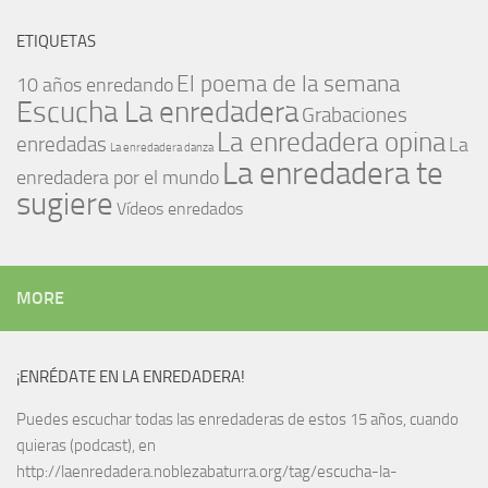
ETIQUETAS
El poema de la semana
10 años enredando
Escucha La enredadera
Grabaciones
La enredadera opina
enredadas
La
La enredadera danza
La enredadera te
enredadera por el mundo
sugiere
Vídeos enredados
MORE
¡ENRÉDATE EN LA ENREDADERA!
Puedes escuchar todas las enredaderas de estos 15 años, cuando
quieras (podcast), en
http://laenredadera.noblezabaturra.org/tag/escucha-la-