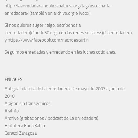
http://laenredadera.noblezabaturra.org/tag/escucha-la-
enredadera/ (también en archive.org e Ivoox).
Si nos quieres sugerir algo, escríbenos a
laenredadera@nodo50.org o en las redes sociales: @laenredadera
y https://www.facebook.com/nachoescartin
Seguimos enredadas y enredando en las luchas cotidianas.
ENLACES
Antigua bitácora de La enredadera. De mayo de 2007 a Junio de
2010
Aragón sin transgénicos
AraInfo
Archive (grabaciones / podcast de La enredadera)
Biblioteca Frida Kahlo
Caracol Zaragoza