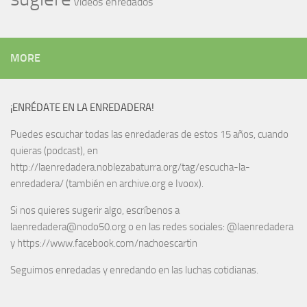
Vídeos enredados
MORE
¡ENRÉDATE EN LA ENREDADERA!
Puedes escuchar todas las enredaderas de estos 15 años, cuando
quieras (podcast), en
http://laenredadera.noblezabaturra.org/tag/escucha-la-
enredadera/ (también en archive.org e Ivoox).
Si nos quieres sugerir algo, escríbenos a
laenredadera@nodo50.org o en las redes sociales: @laenredadera
y https://www.facebook.com/nachoescartin
Seguimos enredadas y enredando en las luchas cotidianas.