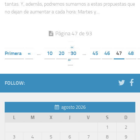
tantas. Y, además, podremos sumarnos a estas propuestas que
no dejan de aumentar a cada hora: Martes y...
Página 47 de 93
«
Primera
«
...
10
20
30
...
45
46
47
48
»
FOLLOW:
agosto 2026
L
M
X
J
V
S
D
1
2
3
4
5
6
7
8
9