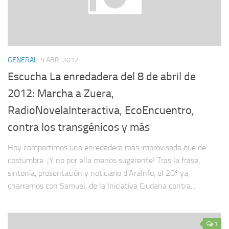
GENERAL
9 ABR, 2012
Escucha La enredadera del 8 de abril de
2012: Marcha a Zuera,
RadioNovelaInteractiva, EcoEncuentro,
contra los transgénicos y más
Hoy compartimos una enredadera más improvisada que de
costumbre. ¡Y no por ella menos sugerente! Tras la frase,
sintonía, presentación y noticiario d’AraInfo, el 20º ya,
charramos con Samuel, de la Iniciativa Ciudana contra...
1