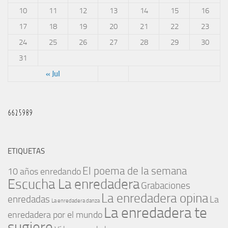
10
11
12
13
14
15
16
17
18
19
20
21
22
23
24
25
26
27
28
29
30
31
« Jul
ETIQUETAS
El poema de la semana
10 años enredando
Escucha La enredadera
Grabaciones
La enredadera opina
enredadas
La
La enredadera danza
La enredadera te
enredadera por el mundo
sugiere