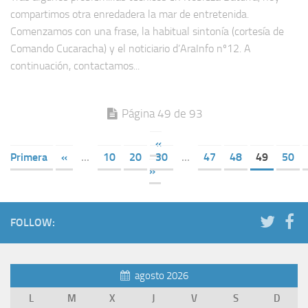
compartimos otra enredadera la mar de entretenida.
Comenzamos con una frase, la habitual sintonía (cortesía de
Comando Cucaracha) y el noticiario d’AraInfo nº12. A
continuación, contactamos...
Página 49 de 93
«
Primera
«
...
10
20
30
...
47
48
49
50
»
FOLLOW:
agosto 2026
L
M
X
J
V
S
D