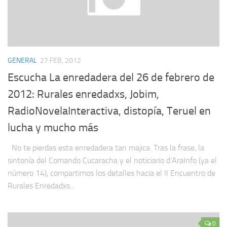
GENERAL
27 FEB, 2012
Escucha La enredadera del 26 de febrero de
2012: Rurales enredadxs, Jobim,
RadioNovelaInteractiva, distopía, Teruel en
lucha y mucho más
No te pierdas esta enredadera tan majica. Tras la frase, la
sintonía del Comando Cucaracha y el noticiario d’AraInfo (ya el
número 14), compartimos los detalles hacia el II Encuentro de
Rurales Enredadxs...
0