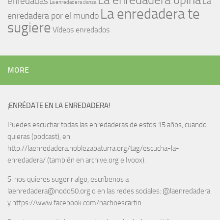
enredadas
La
La enredadera danza
La enredadera te
enredadera por el mundo
sugiere
Vídeos enredados
MORE
¡ENRÉDATE EN LA ENREDADERA!
Puedes escuchar todas las enredaderas de estos 15 años, cuando
quieras (podcast), en
http://laenredadera.noblezabaturra.org/tag/escucha-la-
enredadera/ (también en archive.org e Ivoox).
Si nos quieres sugerir algo, escríbenos a
laenredadera@nodo50.org o en las redes sociales: @laenredadera
y https://www.facebook.com/nachoescartin