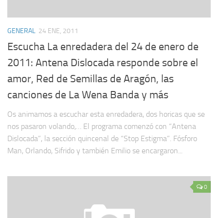
GENERAL
24 ENE, 2011
Escucha La enredadera del 24 de enero de
2011: Antena Dislocada responde sobre el
amor, Red de Semillas de Aragón, las
canciones de La Wena Banda y más
Os animamos a escuchar esta enredadera, dos horicas que se
nos pasaron volando,… El programa comenzó con “Antena
Dislocada”, la sección quincenal de “Stop Estigma”. Fósforo
Man, Orlando, Sifrido y también Emilio se encargaron...
0