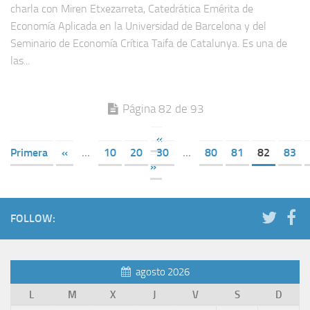
charla con Miren Etxezarreta, Catedrática Emérita de
Economía Aplicada en la Universidad de Barcelona y del
Seminario de Economía Crítica Taifa de Catalunya. Es una de
las...
Página 82 de 93
«
Primera
«
...
10
20
30
...
80
81
82
83
»
FOLLOW:
agosto 2026
L
M
X
J
V
S
D