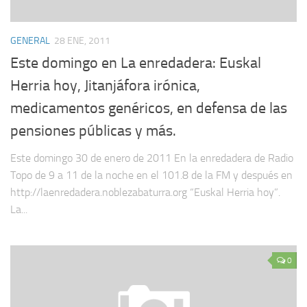
GENERAL
28 ENE, 2011
Este domingo en La enredadera: Euskal
Herria hoy, Jitanjáfora irónica,
medicamentos genéricos, en defensa de las
pensiones públicas y más.
Este domingo 30 de enero de 2011 En la enredadera de Radio
Topo de 9 a 11 de la noche en el 101.8 de la FM y después en
http://laenredadera.noblezabaturra.org “Euskal Herria hoy”.
La...
0