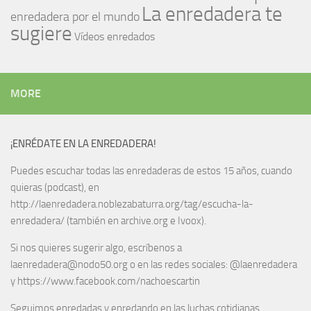
La enredadera te
enredadera por el mundo
sugiere
Vídeos enredados
MORE
¡ENRÉDATE EN LA ENREDADERA!
Puedes escuchar todas las enredaderas de estos 15 años, cuando
quieras (podcast), en
http://laenredadera.noblezabaturra.org/tag/escucha-la-
enredadera/ (también en archive.org e Ivoox).
Si nos quieres sugerir algo, escríbenos a
laenredadera@nodo50.org o en las redes sociales: @laenredadera
y https://www.facebook.com/nachoescartin
Seguimos enredadas y enredando en las luchas cotidianas.