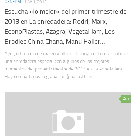
GENERAL
1 ABR, 2013
Escucha «lo mejor» del primer trimestre de
2013 en La enredadera: Rodri, Marx,
EconoPlastas, Azagra, Vegetal Jam, Los
Brodies China Chana, Manu Haller…
Ayer, último día de marzo y último domingo del mes, emitimos
una enredadera especial con algunos de los mejores
momentos del primer trimestre de 2013 en La enredadera.
Hoy compartimos la grabación (podcast) con...
1