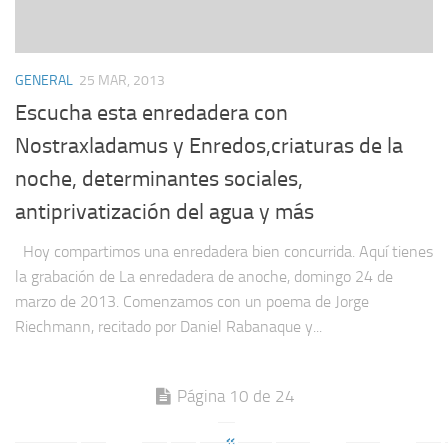
GENERAL
25 MAR, 2013
Escucha esta enredadera con
Nostraxladamus y Enredos,criaturas de la
noche, determinantes sociales,
antiprivatización del agua y más
Hoy compartimos una enredadera bien concurrida. Aquí tienes
la grabación de La enredadera de anoche, domingo 24 de
marzo de 2013. Comenzamos con un poema de Jorge
Riechmann, recitado por Daniel Rabanaque y...
Página 10 de 24
«