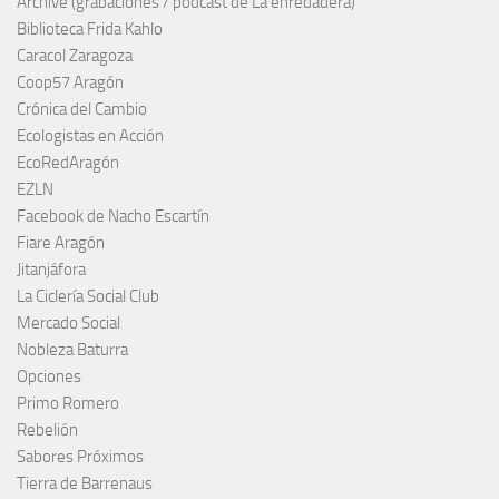
Archive (grabaciones / podcast de La enredadera)
Biblioteca Frida Kahlo
Caracol Zaragoza
Coop57 Aragón
Crónica del Cambio
Ecologistas en Acción
EcoRedAragón
EZLN
Facebook de Nacho Escartín
Fiare Aragón
Jitanjáfora
La Ciclería Social Club
Mercado Social
Nobleza Baturra
Opciones
Primo Romero
Rebelión
Sabores Próximos
Tierra de Barrenaus