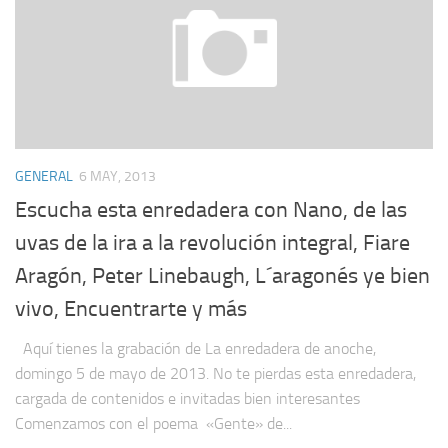
GENERAL
6 MAY, 2013
Escucha esta enredadera con Nano, de las
uvas de la ira a la revolución integral, Fiare
Aragón, Peter Linebaugh, L´aragonés ye bien
vivo, Encuentrarte y más
Aquí tienes la grabación de La enredadera de anoche,
domingo 5 de mayo de 2013. No te pierdas esta enredadera,
cargada de contenidos e invitadas bien interesantes
Comenzamos con el poema «Gente» de...