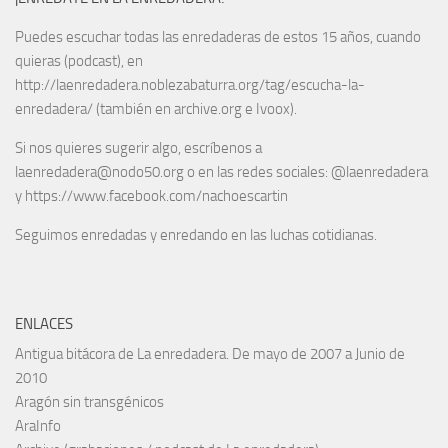
Puedes escuchar todas las enredaderas de estos 15 años, cuando
quieras (podcast), en
http://laenredadera.noblezabaturra.org/tag/escucha-la-
enredadera/ (también en archive.org e Ivoox).
Si nos quieres sugerir algo, escríbenos a
laenredadera@nodo50.org o en las redes sociales: @laenredadera
y https://www.facebook.com/nachoescartin
Seguimos enredadas y enredando en las luchas cotidianas.
ENLACES
Antigua bitácora de La enredadera. De mayo de 2007 a Junio de
2010
Aragón sin transgénicos
AraInfo