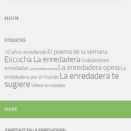
ETIQUETAS
El poema de la semana
10 años enredando
Escucha La enredadera
Grabaciones
La enredadera opina
enredadas
La
La enredadera danza
La enredadera te
enredadera por el mundo
sugiere
Vídeos enredados
MORE
¡ENRÉDATE EN LA ENREDADERA!