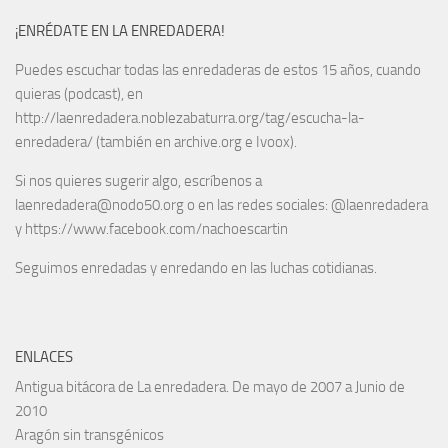
¡ENRÉDATE EN LA ENREDADERA!
Puedes escuchar todas las enredaderas de estos 15 años, cuando
quieras (podcast), en
http://laenredadera.noblezabaturra.org/tag/escucha-la-
enredadera/ (también en archive.org e Ivoox).
Si nos quieres sugerir algo, escríbenos a
laenredadera@nodo50.org o en las redes sociales: @laenredadera
y https://www.facebook.com/nachoescartin
Seguimos enredadas y enredando en las luchas cotidianas.
ENLACES
Antigua bitácora de La enredadera. De mayo de 2007 a Junio de
2010
Aragón sin transgénicos