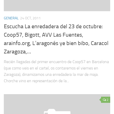
GENERAL
24 OCT, 2011
Escucha La enredadera del 23 de octubre:
Coop57, Bigott, AVV Las Fuentes,
arainfo.org, L’aragonés ye bien bibo, Caracol
Zaragoza,…
Recién llegadas del primer encuentro de Coop57 en Barcelona
(que como veis en el cartel, os contaremos el viernes en
Zaragoza), dinamizamos una enredadera la mar de maja.
Chorche vino en representación de la...
2