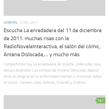
GENERAL
12 DIC, 2011
Escucha La enredadera del 11 de diciembre
de 2011: muchas risas con la
RadioNovelaInteractiva, el salón del cómic,
Antena Dislocada,… y mucho más
Compartimos hoy La enredadera de anoche. ¡¡Menudas risas,
estuvo divertida!! Las compas de Antena Dislocada, dejaron
atrás el estigma en la enfermedad mental, y charraron sobre
el humor. Carmen, José, Dolores, Orlando y Cristina...
1