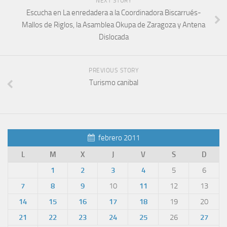
NEXT STORY
Escucha en La enredadera a la Coordinadora Biscarrués-
Mallos de Riglos, la Asamblea Okupa de Zaragoza y Antena
Dislocada
PREVIOUS STORY
Turismo canibal
febrero 2011
L
M
X
J
V
S
D
1
2
3
4
5
6
7
8
9
10
11
12
13
14
15
16
17
18
19
20
21
22
23
24
25
26
27