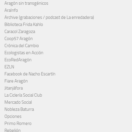
Aragón sin transgénicos
AraInfo
Archive (grabaciones / podcast de La enredadera)
Biblioteca Frida Kahlo
Caracol Zaragoza
Coop57 Aragón
Crónica del Cambio
Ecologistas en Acción
EcoRedAragón
EZLN
Facebook de Nacho Escartín
Fiare Aragón
Jitanjáfora
La Ciclería Social Club
Mercado Social
Nobleza Baturra
Opciones
Primo Romero
Rebelión