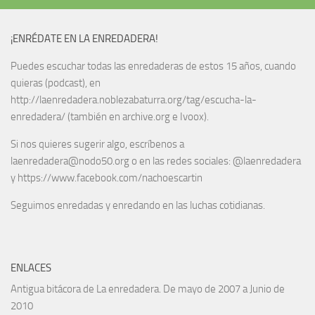
¡ENRÉDATE EN LA ENREDADERA!
Puedes escuchar todas las enredaderas de estos 15 años, cuando
quieras (podcast), en
http://laenredadera.noblezabaturra.org/tag/escucha-la-
enredadera/ (también en archive.org e Ivoox).
Si nos quieres sugerir algo, escríbenos a
laenredadera@nodo50.org o en las redes sociales: @laenredadera
y https://www.facebook.com/nachoescartin
Seguimos enredadas y enredando en las luchas cotidianas.
ENLACES
Antigua bitácora de La enredadera. De mayo de 2007 a Junio de
2010