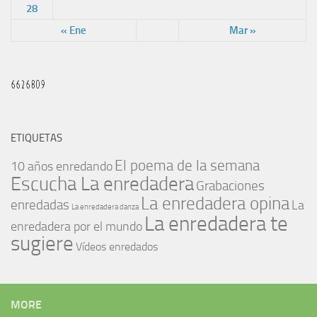
28
« Ene
Mar »
ETIQUETAS
El poema de la semana
10 años enredando
Escucha La enredadera
Grabaciones
La enredadera opina
enredadas
La
La enredadera danza
La enredadera te
enredadera por el mundo
sugiere
Vídeos enredados
MORE