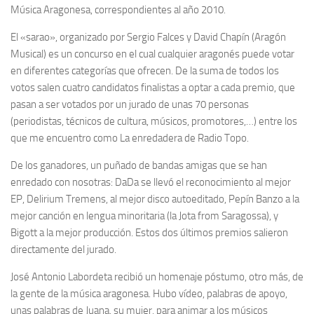
Música Aragonesa, correspondientes al año 2010.
El «sarao», organizado por Sergio Falces y David Chapín (Aragón
Musical) es un concurso en el cual cualquier aragonés puede votar
en diferentes categorías que ofrecen. De la suma de todos los
votos salen cuatro candidatos finalistas a optar a cada premio, que
pasan a ser votados por un jurado de unas 70 personas
(periodistas, técnicos de cultura, músicos, promotores,…) entre los
que me encuentro como La enredadera de Radio Topo.
De los ganadores, un puñado de bandas amigas que se han
enredado con nosotras: DaDa se llevó el reconocimiento al mejor
EP, Delirium Tremens, al mejor disco autoeditado, Pepín Banzo a la
mejor canción en lengua minoritaria (la Jota from Saragossa), y
Bigott a la mejor producción. Estos dos últimos premios salieron
directamente del jurado.
José Antonio Labordeta recibió un homenaje póstumo, otro más, de
la gente de la música aragonesa. Hubo vídeo, palabras de apoyo,
unas palabras de Juana, su mujer, para animar a los músicos