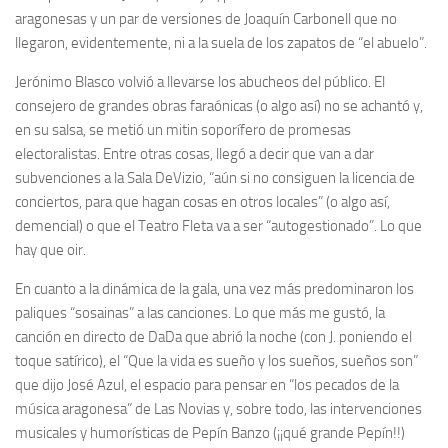
aragonesas y un par de versiones de Joaquín Carbonell que no
llegaron, evidentemente, ni a la suela de los zapatos de “el abuelo”.
Jerónimo Blasco volvió a llevarse los abucheos del público. El
consejero de grandes obras faraónicas (o algo así) no se achantó y,
en su salsa, se metió un mitin soporífero de promesas
electoralistas. Entre otras cosas, llegó a decir que van a dar
subvenciones a la Sala DeVizio, “aún si no consiguen la licencia de
conciertos, para que hagan cosas en otros locales” (o algo así,
demencial) o que el Teatro Fleta va a ser “autogestionado”. Lo que
hay que oir.
En cuanto a la dinámica de la gala, una vez más predominaron los
paliques “sosainas” a las canciones. Lo que más me gustó, la
canción en directo de DaDa que abrió la noche (con J. poniendo el
toque satírico), el “Que la vida es sueño y los sueños, sueños son”
que dijo José Azul, el espacio para pensar en “los pecados de la
música aragonesa” de Las Novias y, sobre todo, las intervenciones
musicales y humorísticas de Pepín Banzo (¡¡qué grande Pepín!!)