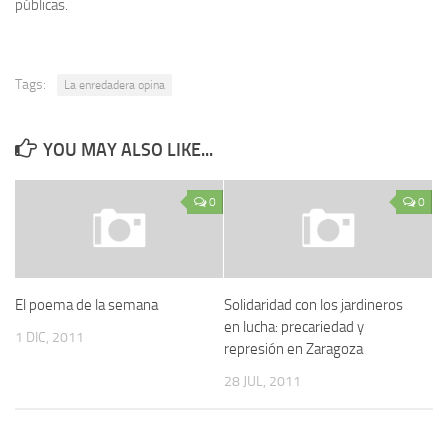
públicas.
Tags:
La enredadera opina
YOU MAY ALSO LIKE...
0
0
El poema de la semana
Solidaridad con los jardineros
en lucha: precariedad y
1 DIC, 2011
represión en Zaragoza
28 JUL, 2011