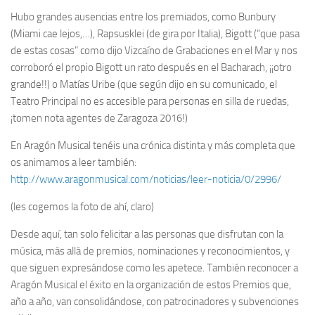
Hubo grandes ausencias entre los premiados, como Bunbury
(Miami cae lejos,…), Rapsusklei (de gira por Italia), Bigott (“que pasa
de estas cosas” como dijo Vizcaíno de Grabaciones en el Mar y nos
corroboró el propio Bigott un rato después en el Bacharach, ¡¡otro
grande!!) o Matías Uribe (que según dijo en su comunicado, el
Teatro Principal no es accesible para personas en silla de ruedas,
¡tomen nota agentes de Zaragoza 2016!)
En Aragón Musical tenéis una crónica distinta y más completa que
os animamos a leer también:
http://www.aragonmusical.com/noticias/leer-noticia/0/2996/
(les cogemos la foto de ahí, claro)
Desde aquí, tan solo felicitar a las personas que disfrutan con la
música, más allá de premios, nominaciones y reconocimientos, y
que siguen expresándose como les apetece. También reconocer a
Aragón Musical el éxito en la organización de estos Premios que,
año a año, van consolidándose, con patrocinadores y subvenciones