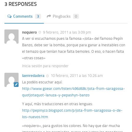
3 RESPONSES
Comments
3
Pingbacks
0
noquiero
9 febrero, 2011 a las 3:09 pm
A ver si escuchamos pues la famosa «Jota» del famoso Pepín
Banzo, debe ser la bomba, porque para ganar a Inestables con
el temazo que tenían hace falta bemoles. O eso, o hacen falta
«otras cosas»
Inicia sesión para responder
laenredadera
10 febrero, 2011 a las 10:26 am
La podéis escuchar aquí:
http://www.goear.com/listen/496d68c/jota-from-saragossa-
quotjotaquot-lanuza-y-pepashyn-banzo
Y aquí, más traducciones en otras lenguas:
http://pepinyco.blogspot.com/p/jota-from-saragossa-o-de-
los-nuevos.htm
«noquiero», para gustos los colores. No hay que dar mucha