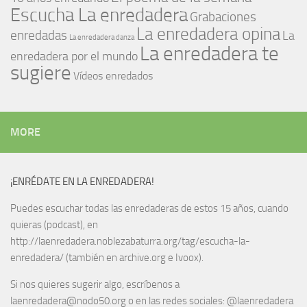
Escucha La enredadera
Grabaciones
La enredadera opina
enredadas
La
La enredadera danza
La enredadera te
enredadera por el mundo
sugiere
Vídeos enredados
MORE
¡ENRÉDATE EN LA ENREDADERA!
Puedes escuchar todas las enredaderas de estos 15 años, cuando
quieras (podcast), en
http://laenredadera.noblezabaturra.org/tag/escucha-la-
enredadera/ (también en archive.org e Ivoox).
Si nos quieres sugerir algo, escríbenos a
laenredadera@nodo50.org o en las redes sociales: @laenredadera