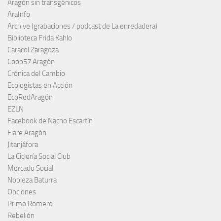
Aragón sin transgénicos
AraInfo
Archive (grabaciones / podcast de La enredadera)
Biblioteca Frida Kahlo
Caracol Zaragoza
Coop57 Aragón
Crónica del Cambio
Ecologistas en Acción
EcoRedAragón
EZLN
Facebook de Nacho Escartín
Fiare Aragón
Jitanjáfora
La Ciclería Social Club
Mercado Social
Nobleza Baturra
Opciones
Primo Romero
Rebelión