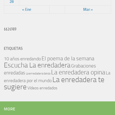
28
« Ene
Mar »
ETIQUETAS
El poema de la semana
10 años enredando
Escucha La enredadera
Grabaciones
La enredadera opina
enredadas
La
La enredadera danza
La enredadera te
enredadera por el mundo
sugiere
Vídeos enredados
MORE