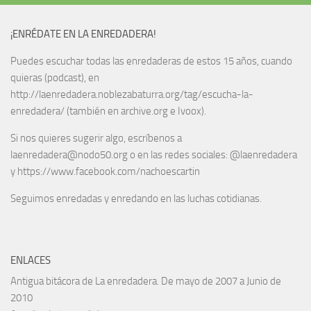
¡ENRÉDATE EN LA ENREDADERA!
Puedes escuchar todas las enredaderas de estos 15 años, cuando
quieras (podcast), en
http://laenredadera.noblezabaturra.org/tag/escucha-la-
enredadera/ (también en archive.org e Ivoox).
Si nos quieres sugerir algo, escríbenos a
laenredadera@nodo50.org o en las redes sociales: @laenredadera
y https://www.facebook.com/nachoescartin
Seguimos enredadas y enredando en las luchas cotidianas.
ENLACES
Antigua bitácora de La enredadera. De mayo de 2007 a Junio de
2010