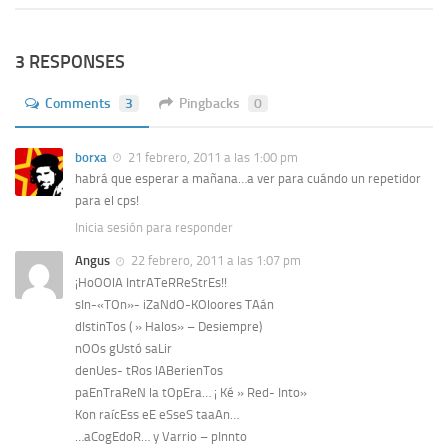
3 RESPONSES
Comments
3
Pingbacks
0
borxa
21 febrero, 2011 a las 1:00 pm
habrá que esperar a mañana…a ver para cuándo un repetidor
para el cps!
Inicia sesión para responder
Angus
22 febrero, 2011 a las 1:07 pm
¡HoOOlA IntrATeRReStrEs!!
sIn-«TOn»- iZaNdO-KOloores TAán
dIstinTos ( » Halos» – Desiempre)
nOOs gUstó saLir
denUes- tRos lABerienTos
paEnTraReN la tOpEra… ¡ Ké » Red- Into»
Kon raícEss eE eSseS taaAn…
…aCogEdoR… y Varrio – pInnto