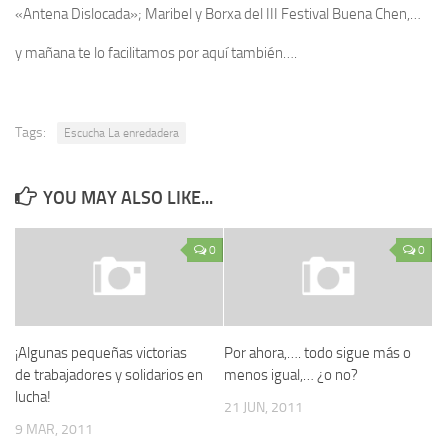
«Antena Dislocada»; Maribel y Borxa del III Festival Buena Chen,…
y mañana te lo facilitamos por aquí también….
Tags:
Escucha La enredadera
YOU MAY ALSO LIKE...
0
0
¡Algunas pequeñas victorias
Por ahora,…. todo sigue más o
de trabajadores y solidarios en
menos igual,… ¿o no?
lucha!
21 JUN, 2011
9 MAR, 2011