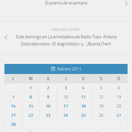
El poema de la semana
PREVIOUS STORY
Este domingo en La enredadera de Radio Topo: Antena
Dislocada sobre «El diagnóstico» y… ¡Buena Chen!
febrero 2011
L
M
X
J
V
S
D
1
2
3
4
5
6
7
8
9
10
11
12
13
14
15
16
17
18
19
20
21
22
23
24
25
26
27
28