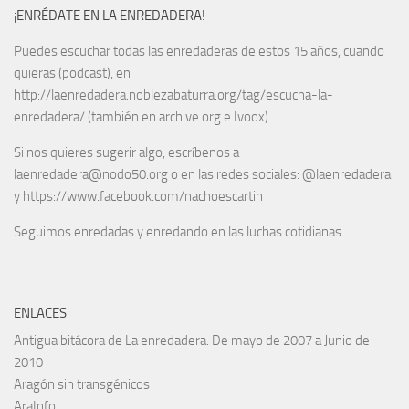
¡ENRÉDATE EN LA ENREDADERA!
Puedes escuchar todas las enredaderas de estos 15 años, cuando
quieras (podcast), en
http://laenredadera.noblezabaturra.org/tag/escucha-la-
enredadera/ (también en archive.org e Ivoox).
Si nos quieres sugerir algo, escríbenos a
laenredadera@nodo50.org o en las redes sociales: @laenredadera
y https://www.facebook.com/nachoescartin
Seguimos enredadas y enredando en las luchas cotidianas.
ENLACES
Antigua bitácora de La enredadera. De mayo de 2007 a Junio de
2010
Aragón sin transgénicos
AraInfo