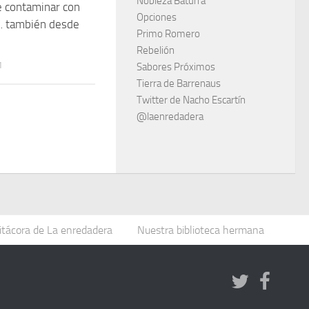
Nobleza Baturra
de contaminar con
Opciones
… también desde
Primo Romero
Rebelión
1
Sabores Próximos
Tierra de Barrenaus
Twitter de Nacho Escartín
@laenredadera
itácora de La enredadera
Nuestra biblioteca hermana