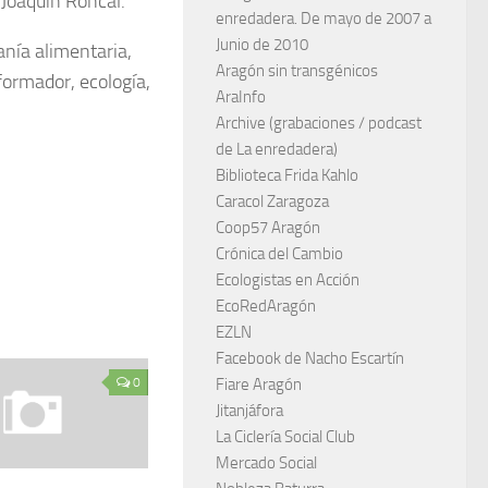
 Joaquín Roncal.
enredadera. De mayo de 2007 a
Junio de 2010
anía alimentaria,
Aragón sin transgénicos
formador, ecología,
AraInfo
Archive (grabaciones / podcast
de La enredadera)
Biblioteca Frida Kahlo
Caracol Zaragoza
Coop57 Aragón
Crónica del Cambio
Ecologistas en Acción
EcoRedAragón
EZLN
Facebook de Nacho Escartín
0
Fiare Aragón
Jitanjáfora
La Ciclería Social Club
Mercado Social