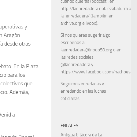
cuando quieras (podcast), en
http://laenredadera.noblezabaturra.org
la-enredadera/ (también en
archive.org e Ivoox).
operativas y
en Aragón
Si nos quieres sugerir algo,
escríbenos a
ía desde otras
laenredadera@nodo50.org o en
las redes sociales:
@laenredadera y
bato. En la Plaza
https://www.facebook.com/nachoescart
io para los
 colectivos que
Seguimos enredadas y
enredando en las luchas
 ocio. Además,
cotidianas.
Venid a
ENLACES
Antigua bitácora de La