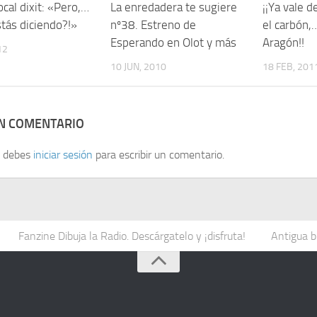
local dixit: «Pero,…
La enredadera te sugiere
¡¡Ya vale 
stás diciendo?!»
nº38. Estreno de
el carbón,
Esperando en Olot y más
Aragón!!
12
10 JUN, 2010
18 FEB, 201
UN COMENTARIO
, debes
iniciar sesión
para escribir un comentario.
Fanzine Dibuja la Radio. Descárgatelo y ¡disfruta!
Antigua b