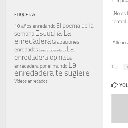
Y la pr
¡¡No os 
ETIQUETAS
control
El poema de la
10 años enredando
…
Escucha La
semana
enredadera
Grabaciones
¡Allí no
La
enredadas
La enredadera danza
enredadera opina
La
La
enredadera por el mundo
Tags:
L
enredadera te sugiere
Vídeos enredados
YOU