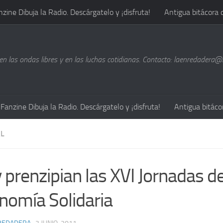
nzine Dibuja la Radio. Descárgatelo y ¡disfruta!
Antigua bitácora 
n las ondas libres y en las luchas cotidianas. Contacto: laenredadera
Fanzine Dibuja la Radio. Descárgatelo y ¡disfruta!
Antigua bitáco
L
 prenzipian las XVI Jornadas d
nomía Solidaria