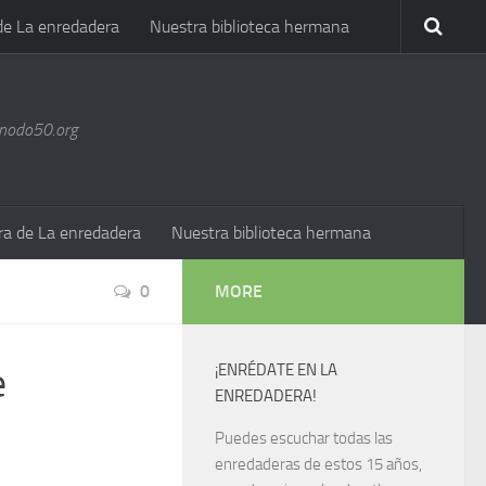
de La enredadera
Nuestra biblioteca hermana
@nodo50.org
ra de La enredadera
Nuestra biblioteca hermana
0
MORE
e
¡ENRÉDATE EN LA
ENREDADERA!
Puedes escuchar todas las
enredaderas de estos 15 años,