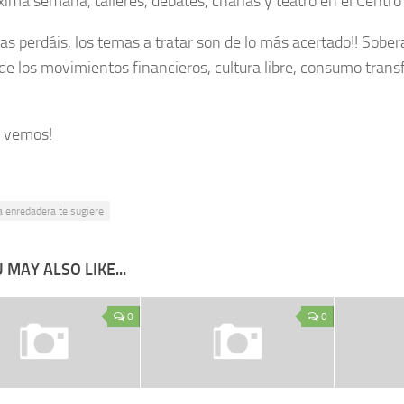
óxima semana, talleres, debates, charlas y teatro en el Centro
las perdáis, los temas a tratar son de lo más acertado!! Sober
 de los movimientos financieros, cultura libre, consumo trans
s vemos!
a enredadera te sugiere
 MAY ALSO LIKE...
0
0