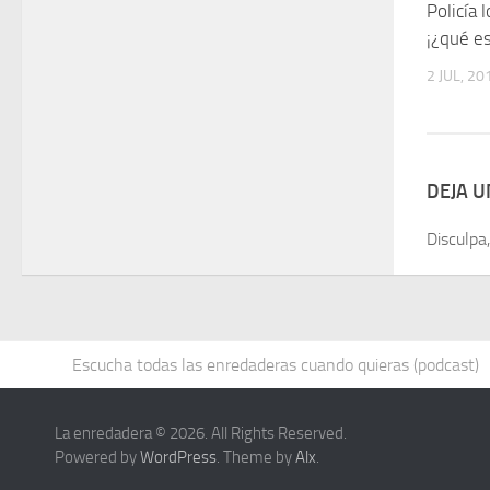
Policía 
¡¿qué e
2 JUL, 20
DEJA 
Disculpa
Escucha todas las enredaderas cuando quieras (podcast)
La enredadera © 2026. All Rights Reserved.
Powered by
WordPress
. Theme by
Alx
.