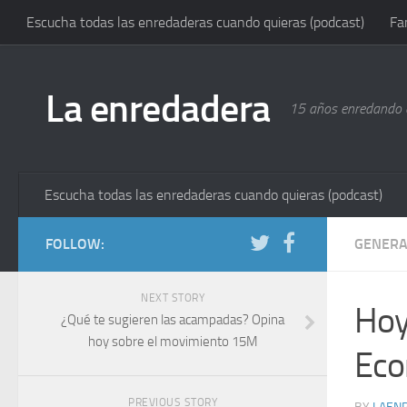
Escucha todas las enredaderas cuando quieras (podcast)
Fa
La enredadera
15 años enredando e
Escucha todas las enredaderas cuando quieras (podcast)
FOLLOW:
GENERA
NEXT STORY
Hoy
¿Qué te sugieren las acampadas? Opina
hoy sobre el movimiento 15M
Eco
PREVIOUS STORY