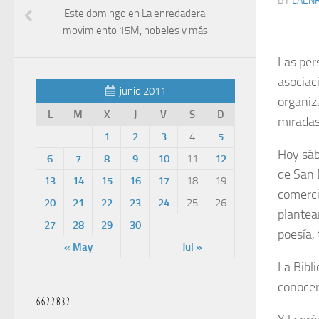
BY
LAEN
Este domingo en La enredadera:
movimiento 15M, nobeles y más
Las per
asociac
junio 2011
organiz
L
M
X
J
V
S
D
miradas
1
2
3
4
5
Hoy sáb
6
7
8
9
10
11
12
de San 
13
14
15
16
17
18
19
comerci
20
21
22
23
24
25
26
plantea
27
28
29
30
poesía,
« May
Jul »
La Bibl
conocer