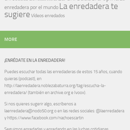
La enredadera te
enredadera por el mundo
sugiere
Vídeos enredados
MORE
¡ENRÉDATE EN LA ENREDADERA!
Puedes escuchar todas las enredaderas de estos 15 años, cuando
quieras (podcast), en
http://laenredadera.noblezabaturra.org/tag/escucha-la-
enredadera/ (también en archive.org e Ivoox).
Si nos quieres sugerir algo, escríbenos a
laenredadera@nodo50.org o en las redes sociales: @laenredadera
y https://www.facebook.com/nachoescartin
Seguimos enredadas y enredando en las luchas cotidianas.