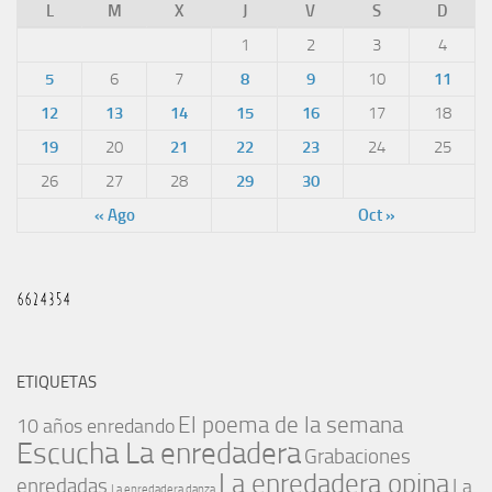
L
M
X
J
V
S
D
1
2
3
4
5
6
7
8
9
10
11
12
13
14
15
16
17
18
19
20
21
22
23
24
25
26
27
28
29
30
« Ago
Oct »
ETIQUETAS
El poema de la semana
10 años enredando
Escucha La enredadera
Grabaciones
La enredadera opina
enredadas
La
La enredadera danza