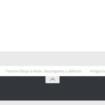
Fanzine Dibuja la Radio. Descárgatelo y ¡disfruta!
Antigua b