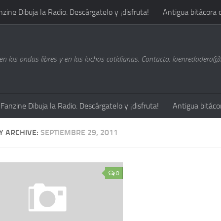
nzine Dibuja la Radio. Descárgatelo y ¡disfruta!
Antigua bitácora 
n las ondas libres y en las luchas cotidianas. Contacto: laenredadera
Fanzine Dibuja la Radio. Descárgatelo y ¡disfruta!
Antigua bitáco
Y ARCHIVE:
SEPTIEMBRE 29, 2011
0