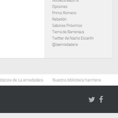
Nobleza Baturra
Opciones
Primo Romero
Rebelión
Sabores Próximos
Tierra de Barrenaus
Twitter de Nacho Escartín
@laenredadera
itácora de La enredadera
Nuestra biblioteca hermana