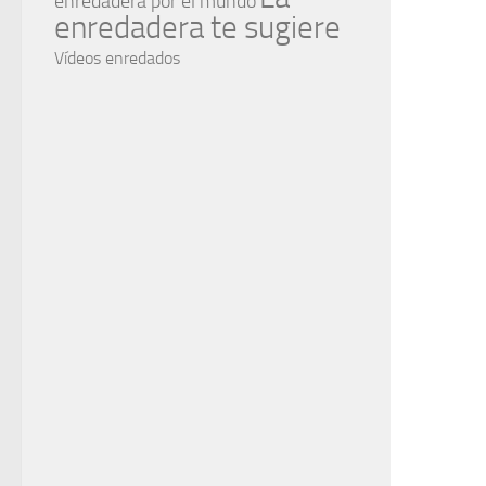
enredadera por el mundo
enredadera te sugiere
Vídeos enredados