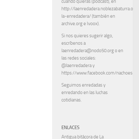
cuando quieras (podcast), en
http://laenredadera.noblezabaturra.org
la-enredadera/ (también en
archive.org e Ivoox).
Si nos quieres sugerir algo,
escríbenos a
laenredadera@nodo50.org o en
las redes sociales:
@laenredadera y
https://www.facebook.com/nachoescart
Seguimos enredadas y
enredando en las luchas
cotidianas.
ENLACES
Antigua bitácora de La