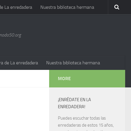
de La enredadera
Nuestra biblioteca hermana
@nodo50.org
ra de La enredadera
Nuestra biblioteca hermana
MORE
¡ENRÉDATE EN LA
ENREDADERA!
Puedes escuchar todas las
enredaderas de estos 15 años,