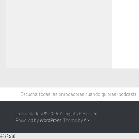
Escucha todas las enredaderas cuando quieras (podcast)
La enredadera © 2026. All Rights Reserved.
Powered by
WordPress
. Theme by
Alx
.