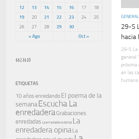
12
13
14
15
16
17
18
GENERAL
19
20
21
22
23
24
25
29-S L
26
27
28
29
30
hacia 
« Ago
Oct »
29-S La 
general 
próxima 
en las c
humana d
ETIQUETAS
El poema de la
10 años enredando
Escucha La
semana
enredadera
Grabaciones
La
enredadas
La enredadera danza
enredadera opina
La
La