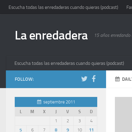
Escucha todas las enredaderas cuando quieras (podcast)
Fa
La enredadera
15 años enredando e
Escucha todas las enredaderas cuando quieras (podcast)
FOLLOW:
DAIL
septiembre 2011
L
M
X
J
V
S
D
1
2
3
4
5
6
7
8
9
10
11