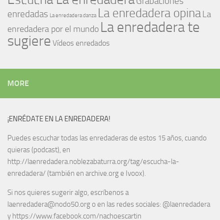
Grabaciones
La enredadera opina
enredadas
La
La enredadera danza
La enredadera te
enredadera por el mundo
sugiere
Vídeos enredados
MORE
¡ENRÉDATE EN LA ENREDADERA!
Puedes escuchar todas las enredaderas de estos 15 años, cuando
quieras (podcast), en
http://laenredadera.noblezabaturra.org/tag/escucha-la-
enredadera/ (también en archive.org e Ivoox).
Si nos quieres sugerir algo, escríbenos a
laenredadera@nodo50.org o en las redes sociales: @laenredadera
y https://www.facebook.com/nachoescartin