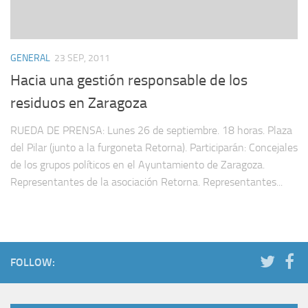
GENERAL
23 SEP, 2011
Hacia una gestión responsable de los
residuos en Zaragoza
RUEDA DE PRENSA: Lunes 26 de septiembre. 18 horas. Plaza
del Pilar (junto a la furgoneta Retorna). Participarán: Concejales
de los grupos políticos en el Ayuntamiento de Zaragoza.
Representantes de la asociación Retorna. Representantes...
FOLLOW: