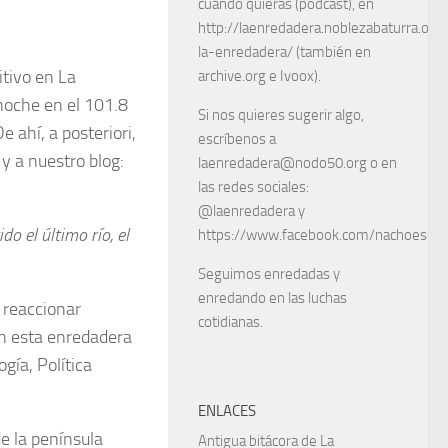
cuando quieras (podcast), en
http://laenredadera.noblezabaturra.org
la-enredadera/ (también en
tivo en La
archive.org e Ivoox).
noche en el 101.8
Si nos quieres sugerir algo,
De ahí, a posteriori,
escríbenos a
y a nuestro blog:
laenredadera@nodo50.org o en
las redes sociales:
@laenredadera y
o el último río, el
https://www.facebook.com/nachoescart
Seguimos enredadas y
enredando en las luchas
 reaccionar
cotidianas.
en esta enredadera
gía, Política
ENLACES
de la península
Antigua bitácora de La