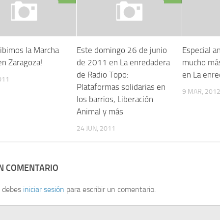
cibimos la Marcha
Este domingo 26 de junio
Especial an
en Zaragoza!
de 2011 en La enredadera
mucho más
de Radio Topo:
en La enr
011
Plataformas solidarias en
9 MAR, 201
los barrios, Liberación
Animal y más
24 JUN, 2011
UN COMENTARIO
, debes
iniciar sesión
para escribir un comentario.