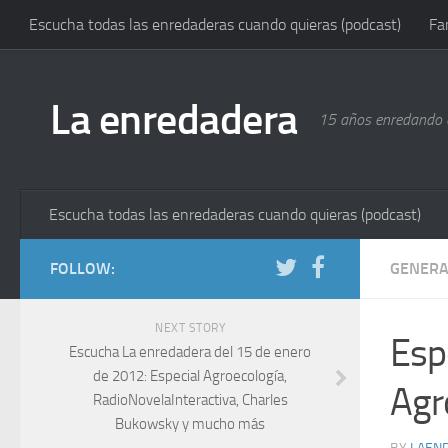
Escucha todas las enredaderas cuando quieras (podcast)
Fa
La enredadera
15 años enredando e
Escucha todas las enredaderas cuando quieras (podcast)
FOLLOW:
GENERA
NEXT STORY
Esp
Escucha La enredadera del 15 de enero
de 2012: Especial Agroecología,
Agr
RadioNovelaInteractiva, Charles
Bukowsky y mucho más