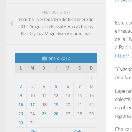
BY
LAEN
PREVIOUS STORY
Escucha La enredadera del 8 de enero de
Este do
2012: Aragón con Euskal Herria y Chiapas,
enredad
KaseO y Jazz Magnetism y mucho más
de la F
a Radio
http://
enero 2012
L
M
X
J
V
S
D
“
Cuando 
hombre 
1
2
3
4
5
6
7
8
Esperam
9
10
11
12
13
14
15
colecti
16
17
18
19
20
21
22
os ofre
23
24
25
26
27
28
29
Agraria
30
31
Charrar