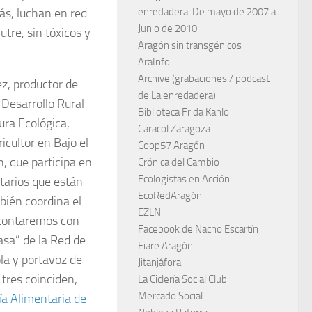
más, luchan en red
enredadera. De mayo de 2007 a
Junio de 2010
tre, sin tóxicos y
Aragón sin transgénicos
AraInfo
Archive (grabaciones / podcast
z, productor de
de La enredadera)
 Desarrollo Rural
Biblioteca Frida Kahlo
ura Ecológica,
Caracol Zaragoza
icultor en Bajo el
Coop57 Aragón
, que participa en
Crónica del Cambio
Ecologistas en Acción
tarios que están
EcoRedAragón
bién coordina el
EZLN
 contaremos con
Facebook de Nacho Escartín
asa” de la Red de
Fiare Aragón
la y portavoz de
Jitanjáfora
tres coinciden,
La Ciclería Social Club
Mercado Social
ía Alimentaria de