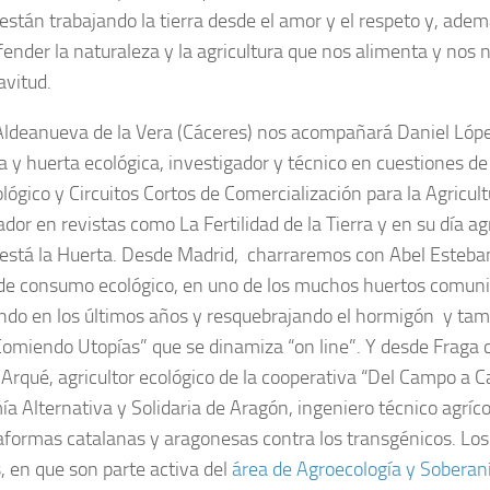
, están trabajando la tierra desde el amor y el respeto y, ade
ender la naturaleza y la agricultura que nos alimenta y nos nu
avitud.
ldeanueva de la Vera (Cáceres) nos acompañará Daniel Lópe
za y huerta ecológica, investigador y técnico en cuestiones de
lógico y Circuitos Cortos de Comercialización para la Agricult
dor en revistas como La Fertilidad de la Tierra y en su día agr
 está la Huerta. Desde Madrid, charraremos con Abel Esteban
de consumo ecológico, en uno de los muchos huertos comuni
endo en los últimos años y resquebrajando el hormigón y tam
Comiendo Utopías” que se dinamiza “on line”. Y desde Fraga
 Arqué, agricultor ecológico de la cooperativa “Del Campo a C
a Alternativa y Solidaria de Aragón, ingeniero técnico agríco
taformas catalanas y aragonesas contra los transgénicos. Los 
 en que son parte activa del
área de Agroecología y Soberan