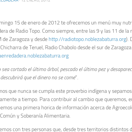
REDADERA
· 12 ENERO, 2012
mingo 15 de enero de 2012 te ofrecemos un menú muy nutri
era de Radio Topo. Como siempre, entre las 9 y las 11 de la 
M de Zaragoza y desde
http://radiotopo.noblezabaturra.org
). 
 Chicharra de Teruel, Radio Chabolo desde el sur de Zaragoza 
laenredadera.noblezabaturra.org
sea cortado el último árbol, pescado el último pez y desaparecid
descubrirá que el dinero no se come
”.
os que nunca se cumpla este proverbio indígena y sepamos
vamente a tiempo. Para contribuir al cambio que queremos, 
cemos una primera horica de información acerca de Agroecolo
 Común y Soberanía Alimentaria.
emos con tres personas que, desde tres territorios distintos 