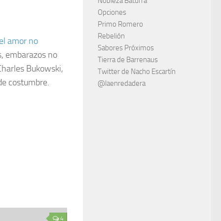
Nobleza Baturra
Opciones
Primo Romero
Rebelión
 el amor no
Sabores Próximos
os, embarazos no
Tierra de Barrenaus
Charles Bukowski,
Twitter de Nacho Escartín
de costumbre.
@laenredadera
4