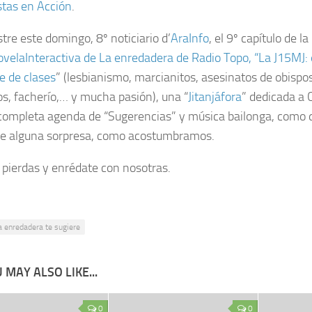
stas en Acción
.
tre este domingo, 8º noticiario d’
AraInfo
, el 9º capítulo de la
velaInteractiva de La enredadera de Radio Topo, “La J15MJ:
e de clases
” (lesbianismo, marcianitos, asesinatos de obisp
s, facherío,… y mucha pasión), una “
Jitanjáfora
” dedicada a 
completa agenda de “Sugerencias” y música bailonga, como 
e alguna sorpresa, como acostumbramos.
a pierdas y enrédate con nosotras.
a enredadera te sugiere
 MAY ALSO LIKE...
0
0