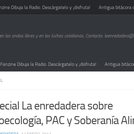
nzine Dibuja la Radio. Descárgatelo y ¡disfruta!
Antigua bitácora 
n las ondas libres y en las luchas cotidianas. Contacto: laenredadera
Fanzine Dibuja la Radio. Descárgatelo y ¡disfruta!
Antigua bitáco
L
ecial La enredadera sobre
oecología, PAC y Soberanía Al