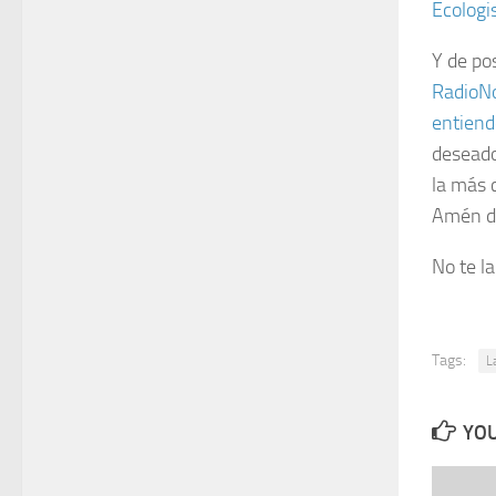
Ecologi
Y de pos
RadioNo
entiend
deseado
la más 
Amén d
No te l
Tags:
L
YOU