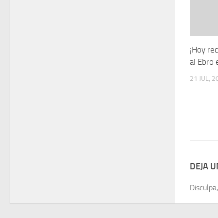
¡Hoy re
al Ebro 
21 JUL, 2
DEJA 
Disculpa