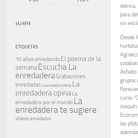
« Dic
Feb »
ibérica
para def
sin escl
Desde A
hortali
ETIQUETAS
Agroeco
El poema de la
10 años enredando
colabora
Escucha La
semana
Asfalto
enredadera
Grabaciones
grupos 
La
enredadas
La enredadera danza
floreci
enredadera opina
La
curso “
La
enredadera por el mundo
Joaquín
enredadera te sugiere
Economí
Vídeos enredados
las pla
además,