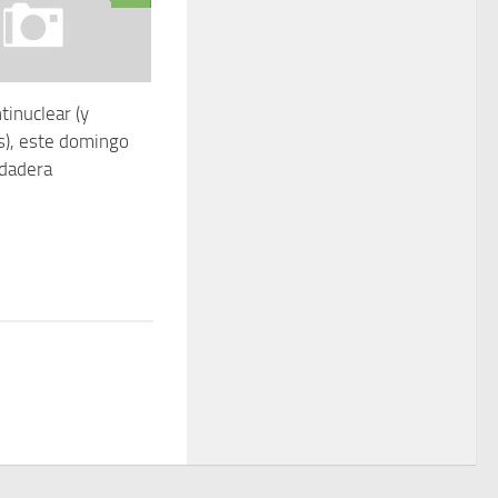
tinuclear (y
), este domingo
edadera
2