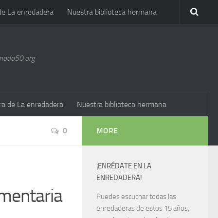
de La enredadera
Nuestra biblioteca hermana
@nodo50.org
ra de La enredadera
Nuestra biblioteca hermana
0
MORE
¡ENRÉDATE EN LA
ENREDADERA!
imentaria
Puedes escuchar todas las
enredaderas de estos 15 años,