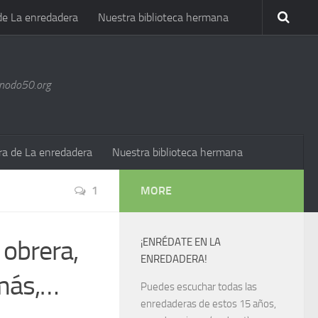
de La enredadera
Nuestra biblioteca hermana
@nodo50.org
ra de La enredadera
Nuestra biblioteca hermana
1
MORE
 obrera,
¡ENRÉDATE EN LA
ENREDADERA!
 más,…
Puedes escuchar todas las
enredaderas de estos 15 años,