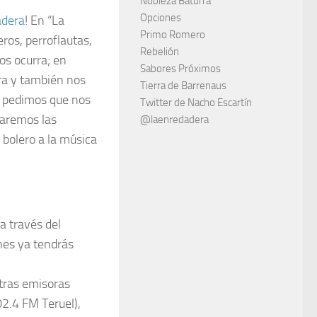
Nobleza Baturra
Opciones
adera
! En “La
Primo Romero
os, perroflautas,
Rebelión
nos ocurra; en
Sabores Próximos
ura y también nos
Tierra de Barrenaus
te pedimos que nos
Twitter de Nacho Escartín
taremos las
@laenredadera
 bolero a la música
a través del
unes ya tendrás
otras emisoras
2.4 FM Teruel),