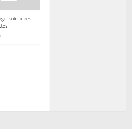
go: soluciones
ctos
3