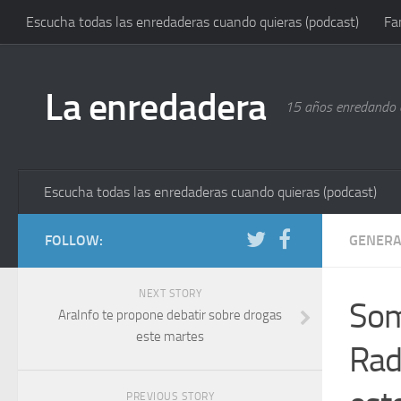
Escucha todas las enredaderas cuando quieras (podcast)
Fa
La enredadera
15 años enredando e
Escucha todas las enredaderas cuando quieras (podcast)
FOLLOW:
GENERA
NEXT STORY
Som
AraInfo te propone debatir sobre drogas
este martes
Rad
PREVIOUS STORY