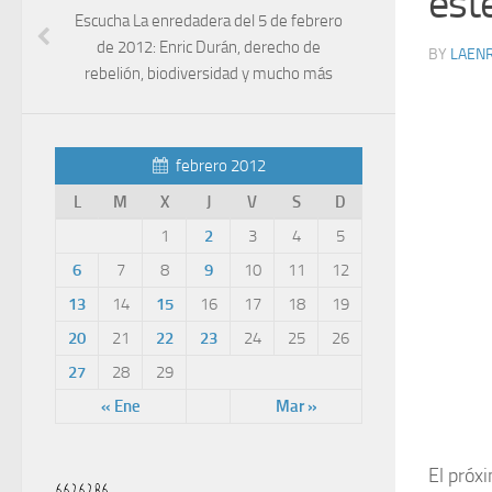
est
Escucha La enredadera del 5 de febrero
de 2012: Enric Durán, derecho de
BY
LAEN
rebelión, biodiversidad y mucho más
febrero 2012
L
M
X
J
V
S
D
1
2
3
4
5
6
7
8
9
10
11
12
13
14
15
16
17
18
19
20
21
22
23
24
25
26
27
28
29
« Ene
Mar »
El próx