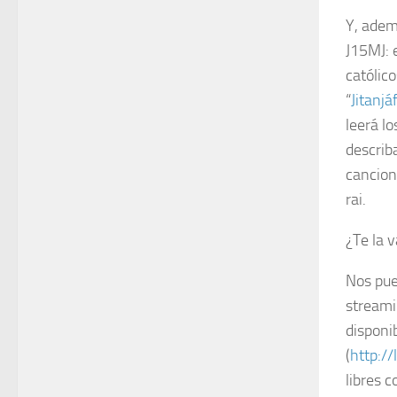
Y, adem
J15MJ: 
católico
“
Jitanjá
leerá l
describ
cancion
rai.
¿Te la 
Nos pue
streami
disponi
(
http:/
libres 