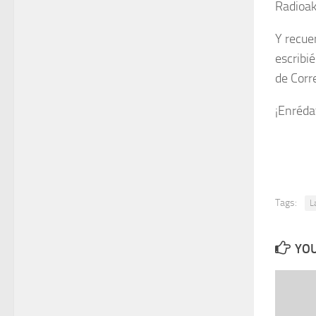
Radioak
Y recue
escribi
de Corr
¡Enréda
Tags:
L
YOU