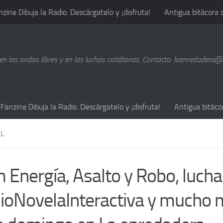
nzine Dibuja la Radio. Descárgatelo y ¡disfruta!
Antigua bitácora 
n las ondas libres y en las luchas cotidianas. Contacto: laenredadera
Fanzine Dibuja la Radio. Descárgatelo y ¡disfruta!
Antigua bitáco
L
 Energía, Asalto y Robo, lucha
ioNovelaInteractiva y mucho