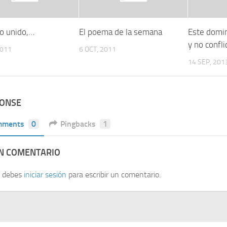
lo unido,…
El poema de la semana
Este domin
y no confli
2011
6 OCT, 2011
14 SEP, 201
PONSE
mments
0
Pingbacks
1
UN COMENTARIO
, debes
iniciar sesión
para escribir un comentario.