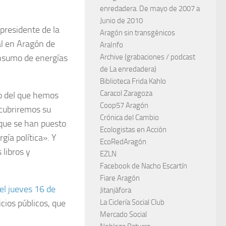
enredadera. De mayo de 2007 a
Junio de 2010
presidente de la
Aragón sin transgénicos
al en Aragón de
AraInfo
onsumo de energías
Archive (grabaciones / podcast
de La enredadera)
Biblioteca Frida Kahlo
Caracol Zaragoza
to del que hemos
Coop57 Aragón
cubriremos su
Crónica del Cambio
que se han puesto
Ecologistas en Acción
gía política». Y
EcoRedAragón
 libros y
EZLN
Facebook de Nacho Escartín
Fiare Aragón
el jueves 16 de
Jitanjáfora
icios públicos, que
La Ciclería Social Club
Mercado Social