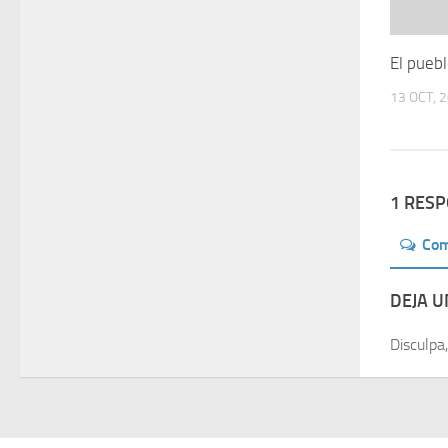
El pueb
13 OCT, 
1 RES
Co
DEJA 
Disculpa