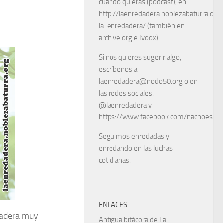
cuando quieras (podcast), en
http://laenredadera.noblezabaturra.org
la-enredadera/ (también en
archive.org e Ivoox).
Si nos quieres sugerir algo,
escríbenos a
laenredadera@nodo50.org o en
las redes sociales:
@laenredadera y
https://www.facebook.com/nachoescart
Seguimos enredadas y
enredando en las luchas
cotidianas.
ENLACES
dadera muy
Antigua bitácora de La