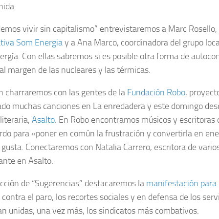
nida.
emos vivir sin capitalismo” entrevistaremos a Marc Rosello, 
tiva Som Energia
y a Ana Marco, coordinadora del grupo loc
rgía. Con ellas sabremos si es posible otra forma de autoc
 al margen de las nucleares y las térmicas.
 charraremos con las gentes de la
Fundación Robo
, proyec
do muchas canciones en La enredadera y este domingo des
literaria,
Asalto.
En Robo encontramos músicos y escritoras 
rdo para «poner en común la frustración y convertirla en ener
 gusta. Conectaremos con Natalia Carrero, escritora de varios
pante en Asalto.
ección de “Sugerencias” destacaremos la
manifestación para 
, contra el paro, los recortes sociales y en defensa de los serv
n unidas, una vez más, los sindicatos más combativos.