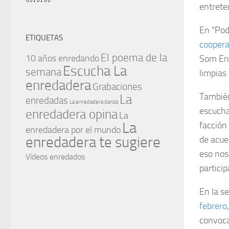
entrete
En “Pod
ETIQUETAS
coopera
El poema de la
Som Ene
10 años enredando
Escucha La
semana
limpias
enredadera
Grabaciones
También
La
enredadas
La enredadera danza
escucha
enredadera opina
La
La
facción 
enredadera por el mundo
enredadera te sugiere
de acue
eso nos
Vídeos enredados
partici
En la s
febrero
convoca