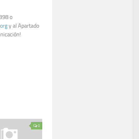
1398 o
org
y al Apartado
nicación!
0