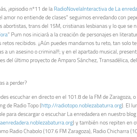
ás, ¡episodio nº11 de la
RadioNovelaInteractiva de La enred
el amor no entiende de clases” seguimos enredando con peper
s abortistas, trans del 15M, cristianas lesbianas y lo que se 
fora
” Pum nos iniciará a la creación de personajes en literat
os retos recibidos. ¡¡Aún puedes mandarnos tu reto, tan solo 
as a un asesino o criminal!!; y en el apartado musical, presen
es del último proyecto de Amparo Sánchez, Transadélica, del
vas a perder?
des escuchar en directo en el 101.8 de la FM de Zaragoza, o 
ng de Radio Topo (
http://radiotopo.noblezabaturra.org
). El l
ble para descargar o escuchar La enredadera en nuestro blog
/laenredadera.noblezabaturra.org
) y también nos repiten en 
como Radio Chabolo (107.6 FM Zaragoza), Radio Chicharra (10