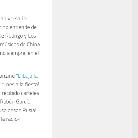
aniversario:
r no entiende de
de Rodrigo y Los
 músicos de China
mo siempre, en el
fanzine
“Dibuja la
iernes a la fiesta!
 recibido carteles
, Rubén García,
uso desde Rusia!
la radio»!