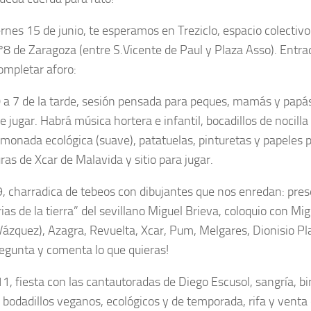
ernes 15 de junio, te esperamos en Treziclo, espacio colectivo
º8 de Zaragoza (entre S.Vicente de Paul y Plaza Asso). Entrada
ompletar aforo:
 a 7 de la tarde, sesión pensada para peques, mamás y papá
e jugar. Habrá música hortera e infantil, bocadillos de nocill
limonada ecológica (suave), patatuelas, pinturetas y papeles p
ras de Xcar de Malavida y sitio para jugar.
9, charradica de tebeos con dibujantes que nos enredan: pre
s de la tierra” del sevillano Miguel Brieva, coloquio con Mig
 Vázquez), Azagra, Revuelta, Xcar, Pum, Melgares, Dionisio Pl
regunta y comenta lo que quieras!
1, fiesta con las cantautoradas de Diego Escusol, sangría, bir
, bodadillos veganos, ecológicos y de temporada, rifa y venta 