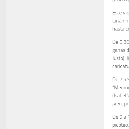
Este vi
Liñán n
hasta c
De 5:30
ganas d
Justo), 
caricatu
De 7 a 
“Memoria
(Isabel
¡Ven, p
De 9 a 1
picoteo