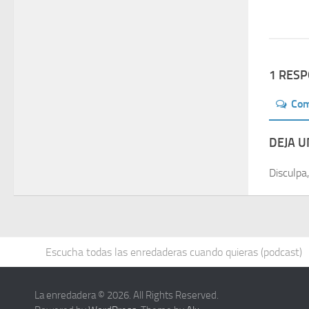
1 RES
Co
DEJA 
Disculpa
Escucha todas las enredaderas cuando quieras (podcast)
La enredadera © 2026. All Rights Reserved.