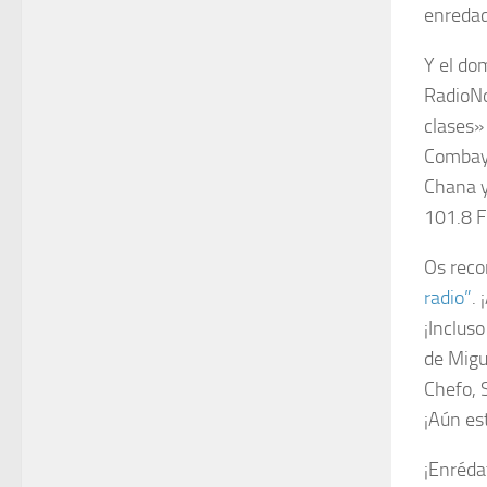
enredad
Y el do
RadioNo
clases»
Combayo
Chana y
101.8 F
Os reco
radio”
.
¡Inclus
de Migue
Chefo, 
¡Aún es
¡Enréda