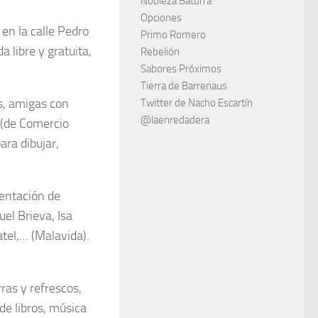
Nobleza Baturra
Opciones
 en la calle Pedro
Primo Romero
 libre y gratuita,
Rebelión
Sabores Próximos
Tierra de Barrenaus
s, amigas con
Twitter de Nacho Escartín
@laenredadera
a (de Comercio
ara dibujar,
sentación de
uel Brieva, Isa
atel,… (Malavida).
ras y refrescos,
de libros, música