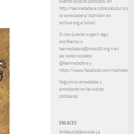
cuando quieras (podcast), en
http://laenredadera.noblezabaturra.org
la-enredadera/ (también en
archive.org e Ivoox).
Si nos quieres sugerir algo,
escríbenos a
laenredadera@nodo50.org o en
las redes sociales:
@laenredadera y
https://www.facebook.com/nachoescart
Seguimos enredadas y
enredando en las luchas
cotidianas.
ENLACES
Antigua bitácora de La