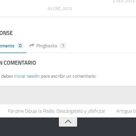
2 SEP, 2013
30 ENE, 2012
PONSE
mments
0
Pingbacks
1
UN COMENTARIO
, debes
iniciar sesión
para escribir un comentario.
Fanzine Dibuja la Radio. Descárgatelo y ¡disfruta!
Antigua b