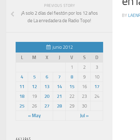
en 
PREVIOUS STORY
¡A solo 2 días del fiestón por los 12 años
BY
LAEN
de La enredadera de Radio Topo!
junio 2012
L
M
X
J
V
S
D
1
2
3
4
5
6
7
8
9
10
11
12
13
14
15
16
17
18
19
20
21
22
23
24
25
26
27
28
29
30
« May
Jul »