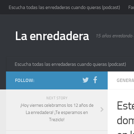
Escucha todas las enredaderas cuando quieras (podcast)
Fa
La enredadera
15 años enredando e
Escucha todas las enredaderas cuando quieras (podcast)
FOLLOW:
GENERA
NEXT STORY
Este
¡Hoy viernes celebramos los 12 años de
La enredadera! ¡Te esperamos en
dom
Treziclo!