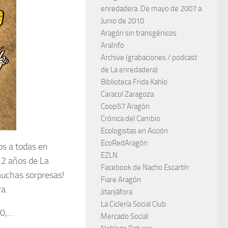
enredadera. De mayo de 2007 a
Junio de 2010
Aragón sin transgénicos
AraInfo
Archive (grabaciones / podcast
de La enredadera)
Biblioteca Frida Kahlo
Caracol Zaragoza
Coop57 Aragón
Crónica del Cambio
Ecologistas en Acción
EcoRedAragón
os a todas en
EZLN
 12 años de La
Facebook de Nacho Escartín
muchas sorpresas!
Fiare Aragón
a.
Jitanjáfora
La Ciclería Social Club
00,…
Mercado Social