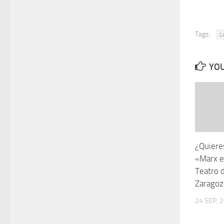
Tags:
L
YOU
¿Quieres
«Marx e
Teatro 
Zaragoz
24 SEP, 