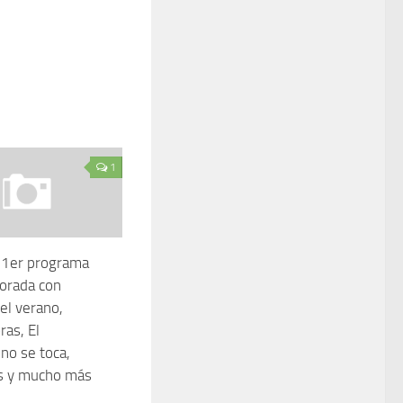
1
 1er programa
orada con
el verano,
ras, El
no se toca,
s y mucho más