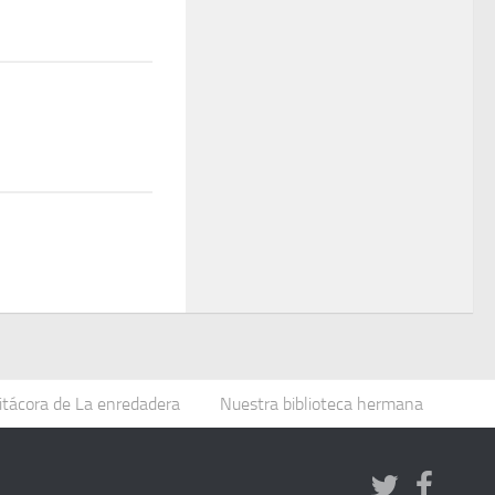
itácora de La enredadera
Nuestra biblioteca hermana