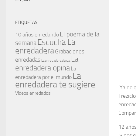
ETIQUETAS
El poema de la
10 años enredando
Escucha La
semana
enredadera
Grabaciones
La
enredadas
La enredadera danza
enredadera opina
La
La
enredadera por el mundo
enredadera te sugiere
¡Ya no 
Vídeos enredados
Treziclo
enredad
Compart
12 años
¡y nos 