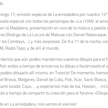
a.
mingo 17, emisión especial de La enredadera por nuestro 12º 
vela especial con todos los personajes de «La J15MJ: el amo
 en la Madalena, presentación en vivo de la música y poesía 
s (Rodrigo de La Locura de Mabuse con Daniel Rabanaque,
 los Combays,…) y más sorpresas. De 9 a 11 de la noche, co
M, Radio Topo, y de ahí al mundo.
rdamos que aún podéis mandarnos vuestros dibujos para el 
 ¡Aún estáis a tiempo de enviarnos tu dibujo o llevárnosolo el v
o podéis dibujarlo allí mismo, en Treziclo! De momento, hemos
l Brieva, Melgares, Daniel de Culla, Pati, Xcar, Santi Blasco
Santi Jurado, Cayo,… ¡y esperamos más de Isa, Hassan,… incl
tás a tiempo de compartir tu creación para el fanzine «Dibuja 
te en La enredadera, nos vemos el viernes!