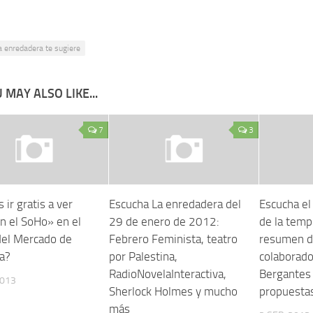
a enredadera te sugiere
 MAY ALSO LIKE...
7
3
 ir gratis a ver
Escucha La enredadera del
Escucha el
n el SoHo» en el
29 de enero de 2012:
de la temp
del Mercado de
Febrero Feminista, teatro
resumen d
a?
por Palestina,
colaborado
RadioNovelaInteractiva,
Bergantes 
2013
Sherlock Holmes y mucho
propuesta
más