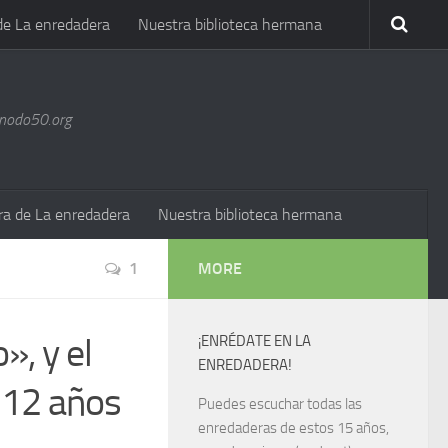
de La enredadera
Nuestra biblioteca hermana
@nodo50.org
ra de La enredadera
Nuestra biblioteca hermana
1
MORE
», y el
¡ENRÉDATE EN LA
ENREDADERA!
«12 años
Puedes escuchar todas las
enredaderas de estos 15 años,