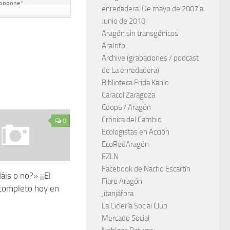
oooone"
enredadera. De mayo de 2007 a
Junio de 2010
Aragón sin transgénicos
AraInfo
Archive (grabaciones / podcast
de La enredadera)
Biblioteca Frida Kahlo
Caracol Zaragoza
Coop57 Aragón
Crónica del Cambio
0
Ecologistas en Acción
EcoRedAragón
EZLN
Facebook de Nacho Escartín
áis o no?» ¡¡El
Fiare Aragón
completo hoy en
Jitanjáfora
La Ciclería Social Club
Mercado Social
1