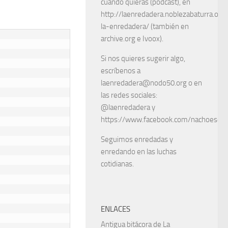
cuando quieras (podcast), en
http://laenredadera.noblezabaturra.org
la-enredadera/ (también en
archive.org e Ivoox).
Si nos quieres sugerir algo,
escríbenos a
laenredadera@nodo50.org o en
las redes sociales:
@laenredadera y
https://www.facebook.com/nachoescart
Seguimos enredadas y
enredando en las luchas
cotidianas.
ENLACES
Antigua bitácora de La