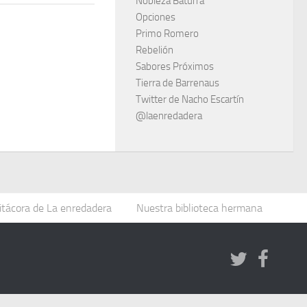
Nobleza Baturra
Opciones
Primo Romero
Rebelión
Sabores Próximos
Tierra de Barrenaus
Twitter de Nacho Escartín
@laenredadera
itácora de La enredadera
Nuestra biblioteca hermana