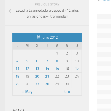
BY
LAEN
PREVIOUS STORY
Escucha La enredadera especial «12 años
en las ondas» (¡tremenda!)
junio 2012
L
M
X
J
V
S
D
1
2
3
4
5
6
7
8
9
10
11
12
13
14
15
16
17
18
19
20
21
22
23
24
25
26
27
28
29
30
« May
Jul »