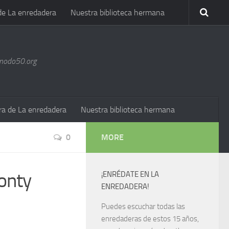
de La enredadera
Nuestra biblioteca hermana
@nodo50.org
ra de La enredadera
Nuestra biblioteca hermana
0
MORE
Monty
¡ENRÉDATE EN LA
ENREDADERA!
Puedes escuchar todas las
enredaderas de estos 15 años,