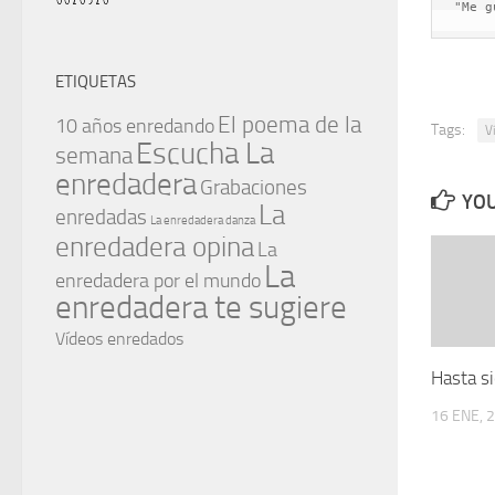
"Me g
ETIQUETAS
El poema de la
10 años enredando
Tags:
V
Escucha La
semana
enredadera
Grabaciones
YOU
La
enredadas
La enredadera danza
enredadera opina
La
La
enredadera por el mundo
enredadera te sugiere
Vídeos enredados
Hasta s
16 ENE, 