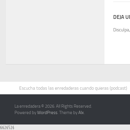
DEJA 
Disculpa
Escucha todas las enredaderas cuando quieras (podcast)
La enredadera © 2026. All Rights Reserved.
Powered by
WordPress
. Theme by
Alx
.