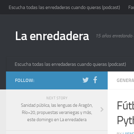
Escucha todas las enredaderas cuando quieras (podcast)
Fa
La enredadera
15 años enredando e
Escucha todas las enredaderas cuando quieras (podcast)
FOLLOW:
GENERA
NEXT STORY
Fútb
Sanidad pública, las lenguas de Aragón,
Río+20, propuestas veraniegas y más,
Pyt
este domingo en La enredadera