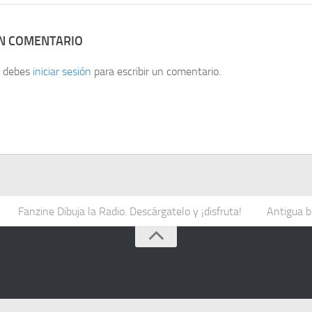
UN COMENTARIO
, debes
iniciar sesión
para escribir un comentario.
Fanzine Dibuja la Radio. Descárgatelo y ¡disfruta!
Antigua b