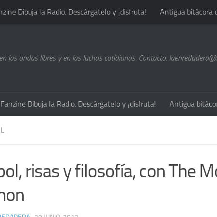
nzine Dibuja la Radio. Descárgatelo y ¡disfruta!
Antigua bitácora 
n las ondas libres y en las luchas cotidianas. Contacto: laenredadera
Fanzine Dibuja la Radio. Descárgatelo y ¡disfruta!
Antigua bitáco
L
ol, risas y filosofía, con The 
hon