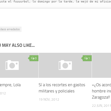
usta el fuuuurbol, lo domingo por la tarde, la mejó de mi afisio
ídeos enredados
 MAY ALSO LIKE...
0
1
iempre, Lola
Sí a los recortes en gastos
«¿Os acord
militares y policiales
hombre in
2012
Zaragoza!!
19 NOV, 2012
22 JUN, 201