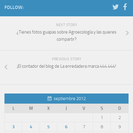
FOLLOW:
NEXT STORY
¿Tienes fotos guapas sobre Agroecología y las quieres
compartir?
PREVIOUS STORY
¡El contador del blog de La enredadera marca 444.444!
septiembre 2012
L
M
X
J
V
S
D
1
2
3
4
5
6
7
8
9