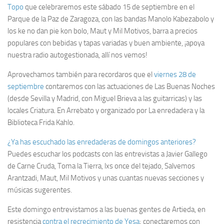
Topo
que celebraremos este sábado 15 de septiembre en el
Parque de la Paz de Zaragoza, con las bandas Manolo Kabezabolo y
los ke no dan pie kon bolo, Maut y Mil Motivos, barra a precios
populares con bebidas y tapas variadas y buen ambiente, ¡apoya
nuestra radio autogestionada, allí nos vemos!
Aprovechamos también para recordaros que el
viernes 28 de
septiembre
contaremos con las actuaciones de Las Buenas Noches
(desde Sevilla y Madrid, con Miguel Brieva a las guitarricas) y las
locales Criatura. En Arrebato y organizado por La enredadera y la
Biblioteca Frida Kahlo.
¿Ya has escuchado las enredaderas de domingos anteriores?
Puedes escuchar los podcasts con las entrevistas a Javier Gallego
de Carne Cruda, Toma la Tierra, lxs once del tejado, Salvemos
Arantzadi, Maut, Mil Motivos y unas cuantas nuevas secciones y
músicas sugerentes.
Este domingo entrevistamos a las buenas gentes de Artieda, en
resistencia
contra el recrecimiento de Yesa
; conectaremos con