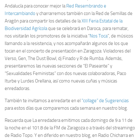
Andalucía para conocer mejor la
Red Resembrando e
Intercambiando
y charrarremos también con la Red de Semillas de
Aragón para compartir los detalles de la
XIII Feria Estatal de la
Biodiversidad Agrícola
que se celebrará en Daroca; para rematar,
nos visitarán los promotores de la iniciativa “
Nos Toca
”, de músicos
llamando a la resistencia, y nos acompañarán algunos de los que
tocan en el concierto de presentación en Zaragoza: Violadores del
Verso, Gen, The Dust Bowl, dj Finado y R de Rumba. Además,
presentaremos las nuevas secciones de “El Paseante” y
“Sexualidades Feministas” con dos nuevas colaboradoras, Paco
Iturbe y Lurdes Orellana, así como nuevas cuñas y músicas
enredadoras.
También te invitamos a enredarte en el
“collage” de Sugerencias
para estos días que comparemos cada semana en nuestro blog.
Recuerda que La enredadera emitimos cada domingo de 9 a 11 de
la noche en el 101.8 de la FM de Zaragoza o a través del streamingo
de Radio Topo. Y en diferido en nuestro blog, en Radio Chicharra en