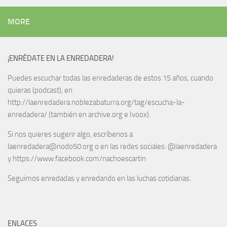
MORE
¡ENRÉDATE EN LA ENREDADERA!
Puedes escuchar todas las enredaderas de estos 15 años, cuando
quieras (podcast), en
http://laenredadera.noblezabaturra.org/tag/escucha-la-
enredadera/ (también en archive.org e Ivoox).
Si nos quieres sugerir algo, escríbenos a
laenredadera@nodo50.org o en las redes sociales: @laenredadera
y https://www.facebook.com/nachoescartin
Seguimos enredadas y enredando en las luchas cotidianas.
ENLACES