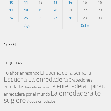
10
11
12
13
14
15
16
17
18
19
20
21
22
23
24
25
26
27
28
29
30
« Ago
Oct »
ETIQUETAS
El poema de la semana
10 años enredando
Escucha La enredadera
Grabaciones
La enredadera opina
enredadas
La
La enredadera danza
La enredadera te
enredadera por el mundo
sugiere
Vídeos enredados