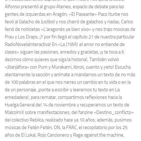
Alfonso presentó al grupo Ateneo, espacio de debate para las
gentes de izquierdas en Aragón; «El Paseante» Paco Iturbe nos
llevó al Galacho de Juslibol y nos charró de galachos y riadas; Carlos
llenó de noticietas «L’aragonés ye bien vivo» y nos trajo mosicas de
Prau y Los Draps; ¡Y por fin llegó el capítulo 21 de nuestra particular
RadioNovelaInteractiva! En «La J15MJ: el amor no entiende de
clases» siguen las pasiones, enredos y gracietas, ¡y te toca a ti
decirnos cómo quieres que siga la historia!; También volvió
«Jitanjáfora» con Pum y Murakami, libros, cuento y ¡reto! Escucha
atentamente la sección y anímate a mandarnos un texto de no más
de 100 palabras en el que nos narres un cambio en tu vida o en la
de un personaje, ¡ponte a escribir y leeremos tu texto en La
enredadera!; para rematar, compartimos reflexiones hacia la
Huelga General del 14 de noviembre y recuperamos un texto de
MalcolmX sobre manifestaciones, del fanzine «Destino_conflicto»
del colectivo Rebilca, realizado hace ya 10 años; además, pusimos
músicas de Fetén Fetén, ON, la FRAC, el recopilatorio por los 25
años de El Lokal, Rojo Cancionero y Rage against the machine.