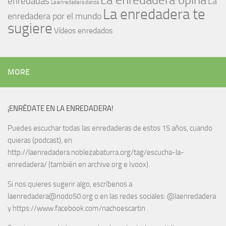
enredadas
La
La enredadera danza
La enredadera te
enredadera por el mundo
sugiere
Vídeos enredados
MORE
¡ENRÉDATE EN LA ENREDADERA!
Puedes escuchar todas las enredaderas de estos 15 años, cuando
quieras (podcast), en
http://laenredadera.noblezabaturra.org/tag/escucha-la-
enredadera/ (también en archive.org e Ivoox).
Si nos quieres sugerir algo, escríbenos a
laenredadera@nodo50.org o en las redes sociales: @laenredadera
y https://www.facebook.com/nachoescartin