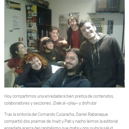
Hoy compartimos una enredadera bien pretica de contenidos,
colaboradores y secciones. ¡Dale al «play» y disfruta!
Tras la sintonía del Comando Cucaracha, Daniel Rabanaque
compartió dos poemas de Inwit y Pati y nacho leimos la editorial
enredada acerca del capitalismo que mata y nos quita la salud;