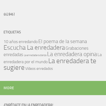
ETIQUETAS
El poema de la semana
10 años enredando
Escucha La enredadera
Grabaciones
La enredadera opina
enredadas
La
La enredadera danza
La enredadera te
enredadera por el mundo
sugiere
Vídeos enredados
MORE
¡ENRÉDATE EN LA ENREDADERA!