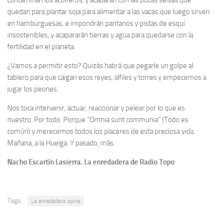
contaminan los acuíferos, y acabarán con las pocas selvas que
quedan para plantar soja para alimentar a las vacas que luego sirven
en hamburguesas, e impondrán pantanos y pistas de esquí
insostenibles, y acapararán tierras y agua para quedarse con la
fertilidad en el planeta.
¿Vamos a permitir esto? Quizás habrá que pegarle un golpe al
tablero para que caigan esos reyes, alfiles y torres y empecemos a
jugar los peones.
Nos toca intervenir, actuar, reaccionar y pelear por lo que es
nuestro. Por todo. Porque “Omnia sunt communia” (Todo es
común) y merecemos todos los placeres de esta preciosa vida.
Mañana, a la Huelga. Y pasado, más.
Nacho Escartín Lasierra. La enredadera de Radio Topo
Tags:
La enredadera opina