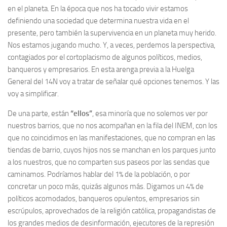
en el planeta. En la época que nos ha tocado vivir estamos
definiendo una sociedad que determina nuestra vida en el
presente, pero también la supervivencia en un planeta muy herido.
Nos estamos jugando mucho. Y, a veces, perdemos la perspectiva,
contagiados por el cortoplacismo de algunos políticos, medios,
banqueros y empresarios. En esta arenga previa a la Huelga
General del 14N voy a tratar de señalar qué opciones tenemos. Y las
voy a simplificar.
De una parte, están
“ellos”
, esa minoría que no solemos ver por
nuestros barrios, que no nos acompañan en la fila del INEM, con los
que no coincidimos en las manifestaciones, que no compran en las
tiendas de barrio, cuyos hijos nos se manchan en los parques junto
a los nuestros, que no comparten sus paseos por las sendas que
caminamos. Podríamos hablar del 1% de la población, o por
concretar un poco más, quizás algunos más. Digamos un 4% de
políticos acomodados, banqueros opulentos, empresarios sin
escrúpulos, aprovechados de la religión católica, propagandistas de
los grandes medios de desinformación, ejecutores de la represión