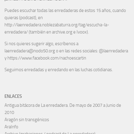
Puedes escuchar todas las enredaderas de estos 15 años, cuando
quieras (podcast), en
http://laenredadera.noblezabaturra.org/tag/escucha-la-
enredadera/ (también en archive.org e Ivoox).
Si nos quieres sugerir algo, escríbenos a
laenredadera@nodo50.org o en las redes sociales: @laenredadera
y https://www.facebook.com/nachoescartin
Seguimos enredadas y enredando en las luchas cotidianas.
ENLACES
Antigua bitácora de La enredadera. De mayo de 2007 a Junio de
2010
Aragón sin transgénicos
AraInfo
Archive (grabaciones / podcast de La enredadera)