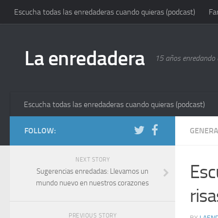
Escucha todas las enredaderas cuando quieras (podcast)
Fa
La enredadera
15 años enredando e
Escucha todas las enredaderas cuando quieras (podcast)
FOLLOW:
GENERA
NEXT STORY
Esc
Sugerencias enredadas: Llevamos un
mundo nuevo en nuestros corazones
ris
PREVIOUS STORY