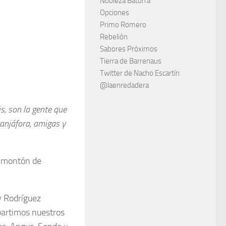
Nobleza Baturra
Opciones
Primo Romero
Rebelión
Sabores Próximos
Tierra de Barrenaus
Twitter de Nacho Escartín
@laenredadera
is, son la gente que
anjáfora, amigas y
n montón de
y Rodríguez
partimos nuestros