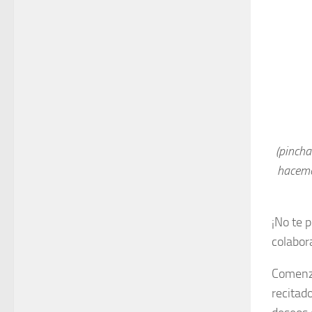
(pincha
hacemo
¡No te 
colabor
Comenza
recitad