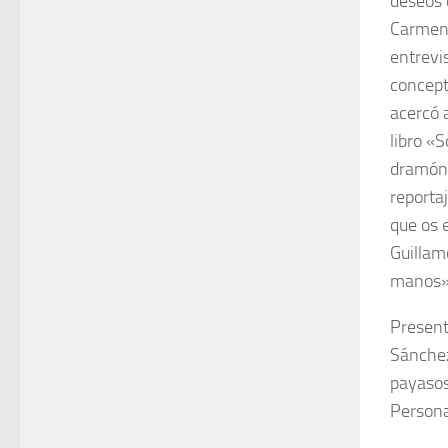
deseos 
Carmen 
entrevi
concept
acercó a
libro «
dramón 
reportaj
que os 
Guillam
manos»;
Present
Sánchez
payasos
Persona