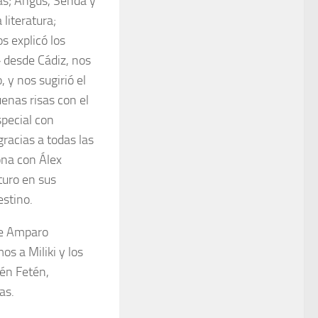
vas; Angus, Senda y
literatura;
s explicó los
 desde Cádiz, nos
 y nos sugirió el
enas risas con el
special con
gracias a todas las
ona con Álex
turo en sus
estino.
de Amparo
s a Miliki y los
én Fetén,
as.