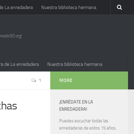
de La enredadera
Nuestra biblioteca hermana
@nodo50.org
ra de La enredadera
Nuestra biblioteca hermana
1
MORE
chas
¡ENRÉDATE EN LA
ENREDADERA!
Puedes escuchar todas las
enredaderas de estos 15 años,