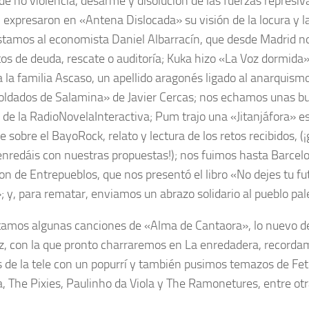
de no violencia, desarme y disolución de las fuerzas represi
expresaron en «Antena Dislocada» su visión de la locura y la 
stamos al economista Daniel Albarracín, que desde Madrid no
os de deuda, rescate o auditoría; Kuka hizo «La Voz dormida»
 la familia Ascaso, un apellido aragonés ligado al anarquismo,
Soldados de Salamina» de Javier Cercas; nos echamos unas bu
de la RadioNovelaInteractiva; Pum trajo una «Jitanjáfora» e
e sobre el BayoRock, relato y lectura de los retos recibidos, (¡
enredáis con nuestras propuestas!); nos fuimos hasta Barcel
on de Entrepueblos, que nos presentó el libro «No dejes tu fu
 y, para rematar, enviamos un abrazo solidario al pueblo pal
amos algunas canciones de «Alma de Cantaora», lo nuevo 
, con la que pronto charraremos en La enredadera, recordamo
 de la tele con un popurrí y también pusimos temazos de Fet
, The Pixies, Paulinho da Viola y The Ramonetures, entre otr