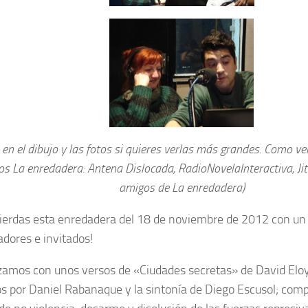
 en el dibujo y las fotos si quieres verlas más grandes. Como ve
s La enredadera: Antena Dislocada, RadioNovelaInteractiva, Jit
amigos de La enredadera)
pierdas esta enredadera del 18 de noviembre de 2012 con u
adores e invitados!
mos con unos versos de «Ciudades secretas» de David Elo
os por Daniel Rabanaque y la sintonía de Diego Escusol; com