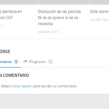
Libertaria en
Disolución de las policías.
Este domin
con CGT
Ni se os quiere ni se os
24 ABR, 201
necesita
11
28 MAY, 2011
PONSE
mments
0
Pingbacks
1
UN COMENTARIO
, debes
iniciar sesión
para escribir un comentario.