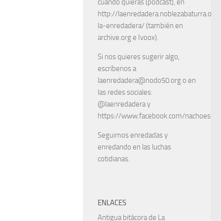
cuando quieras (podcast), en
http://laenredadera.noblezabaturra.org
la-enredadera/ (también en
archive.org e Ivoox).
Si nos quieres sugerir algo,
escríbenos a
laenredadera@nodo50.org o en
las redes sociales:
@laenredadera y
https://www.facebook.com/nachoescart
Seguimos enredadas y
enredando en las luchas
cotidianas.
ENLACES
Antigua bitácora de La