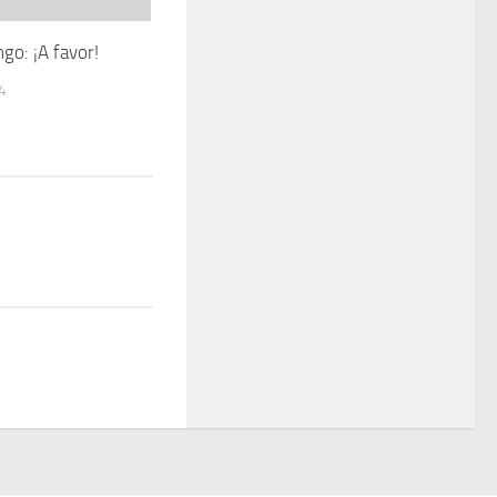
volumen.
go: ¡A favor!
4