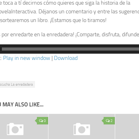
 toca a tí decirnos cómo quieres que siga la historia de la
velaInteractiva. Déjanos un comentario y entre las sugeren
 sortearemos un libro. ¡Estamos que lo tiramos!
s por enredarte en la enredadera! ¡Comparte, disfruta, difunde
ctor
t:
Play in new window
|
Download
scucha La enredadera
 MAY ALSO LIKE...
0
2