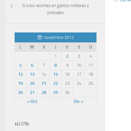
BY
LAEN
Sí a los recortes en gastos militares y
policiales
noviembre 2012
L
M
X
J
V
S
D
1
2
3
4
5
6
7
8
9
10
11
12
13
14
15
16
17
18
19
20
21
22
23
24
25
26
27
28
29
30
« Oct
Dic »