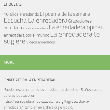
ETIQUETAS
El poema de la semana
10 años enredando
Escucha La enredadera
Grabaciones
La enredadera opina
enredadas
La
La enredadera danza
La enredadera te
enredadera por el mundo
sugiere
Vídeos enredados
MORE
¡ENRÉDATE EN LA ENREDADERA!
Puedes escuchar todas las enredaderas de estos 15 años, cuando
quieras (podcast), en
http://laenredadera.noblezabaturra.org/tag/escucha-la-
enredadera/ (también en archive.org e Ivoox).