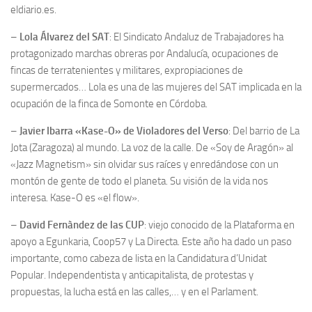
eldiario.es.
–
Lola Álvarez del SAT
: El Sindicato Andaluz de Trabajadores ha
protagonizado marchas obreras por Andalucía, ocupaciones de
fincas de terratenientes y militares, expropiaciones de
supermercados… Lola es una de las mujeres del SAT implicada en la
ocupación de la finca de Somonte en Córdoba.
–
Javier Ibarra «Kase-O» de Violadores del Verso
: Del barrio de La
Jota (Zaragoza) al mundo. La voz de la calle. De «Soy de Aragón» al
«Jazz Magnetism» sin olvidar sus raíces y enredándose con un
montón de gente de todo el planeta. Su visión de la vida nos
interesa. Kase-O es «el flow».
–
David Fernàndez de las CUP
: viejo conocido de la Plataforma en
apoyo a Egunkaria, Coop57 y La Directa. Este año ha dado un paso
importante, como cabeza de lista en la Candidatura d’Unidat
Popular. Independentista y anticapitalista, de protestas y
propuestas, la lucha está en las calles,… y en el Parlament.