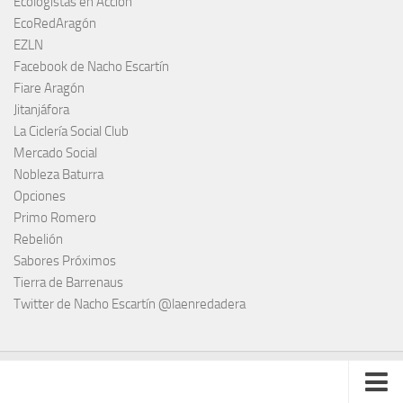
Ecologistas en Acción
EcoRedAragón
EZLN
Facebook de Nacho Escartín
Fiare Aragón
Jitanjáfora
La Ciclería Social Club
Mercado Social
Nobleza Baturra
Opciones
Primo Romero
Rebelión
Sabores Próximos
Tierra de Barrenaus
Twitter de Nacho Escartín @laenredadera