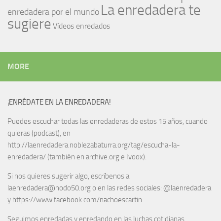
La enredadera te
enredadera por el mundo
sugiere
Vídeos enredados
MORE
¡ENRÉDATE EN LA ENREDADERA!
Puedes escuchar todas las enredaderas de estos 15 años, cuando
quieras (podcast), en
http://laenredadera.noblezabaturra.org/tag/escucha-la-
enredadera/ (también en archive.org e Ivoox).
Si nos quieres sugerir algo, escríbenos a
laenredadera@nodo50.org o en las redes sociales: @laenredadera
y https://www.facebook.com/nachoescartin
Seguimos enredadas y enredando en las luchas cotidianas.