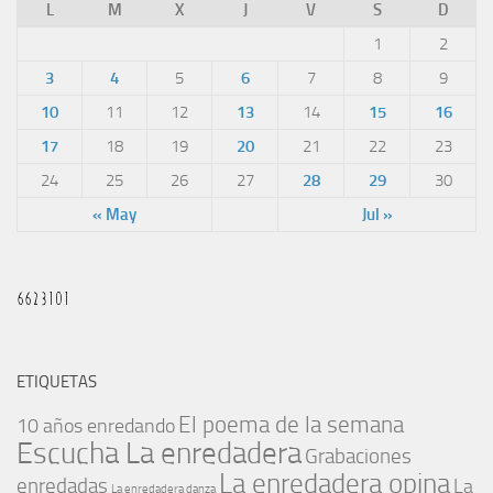
L
M
X
J
V
S
D
1
2
3
4
5
6
7
8
9
10
11
12
13
14
15
16
17
18
19
20
21
22
23
24
25
26
27
28
29
30
« May
Jul »
ETIQUETAS
El poema de la semana
10 años enredando
Escucha La enredadera
Grabaciones
La enredadera opina
enredadas
La
La enredadera danza