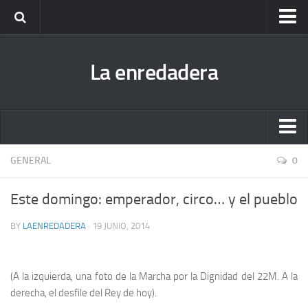
Escucha todas las enredaderas cuando quieras (podcast)
La enredadera
Fanzine Dibuja la Radio. Descárgatelo y ¡disfruta!
Antigua bitácora de La enredadera
Nuestra biblioteca hermana
Escucha todas las enredaderas cuando quieras (podcast)
GENERAL
0
Fanzine Dibuja la Radio. Descárgatelo y ¡disfruta!
Este domingo: emperador, circo… y el pueblo
Antigua bitácora de La enredadera
BY
LAENREDADERA
· 19 JUNIO, 2014
Nuestra biblioteca hermana
(A la izquierda, una foto de la Marcha por la Dignidad del 22M. A la
derecha, el desfile del Rey de hoy).