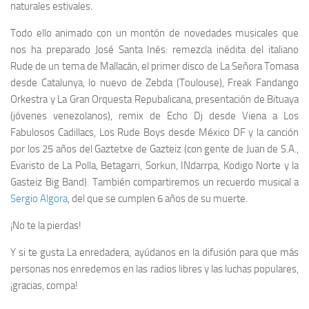
naturales estivales.
Todo ello animado con un montón de novedades musicales que
nos ha preparado José Santa Inés: remezcla inédita del italiano
Rude de un tema de Mallacán, el primer disco de La Señora Tomasa
desde Catalunya, lo nuevo de Zebda (Toulouse), Freak Fandango
Orkestra y La Gran Orquesta Repubalicana, presentación de Bituaya
(jóvenes venezolanos), remix de Echo Dj desde Viena a Los
Fabulosos Cadillacs, Los Rude Boys desde México DF y la canción
por los 25 años del Gaztetxe de Gazteiz (con gente de Juan de S.A.,
Evaristo de La Polla, Betagarri, Sorkun, INdarrpa, Kodigo Norte y la
Gasteiz Big Band). También compartiremos un recuerdo musical a
Sergio Algora
, del que se cumplen 6 años de su muerte.
¡No te la pierdas!
Y si te gusta La enredadera, ayúdanos en la difusión para que más
personas nos enredemos en las radios libres y las luchas populares,
¡gracias, compa!