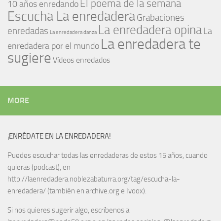
El poema de la semana
10 años enredando
Escucha La enredadera
Grabaciones
La enredadera opina
enredadas
La
La enredadera danza
La enredadera te
enredadera por el mundo
sugiere
Vídeos enredados
MORE
¡ENRÉDATE EN LA ENREDADERA!
Puedes escuchar todas las enredaderas de estos 15 años, cuando
quieras (podcast), en
http://laenredadera.noblezabaturra.org/tag/escucha-la-
enredadera/ (también en archive.org e Ivoox).
Si nos quieres sugerir algo, escríbenos a