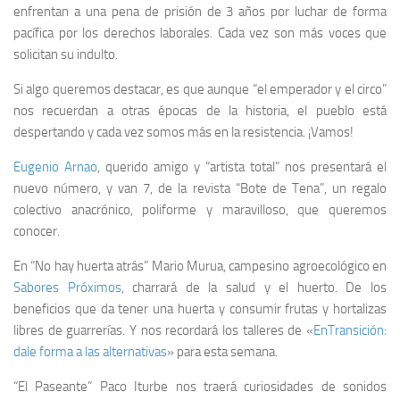
enfrentan a una pena de prisión de 3 años por luchar de forma
pacífica por los derechos laborales. Cada vez son más voces que
solicitan su indulto.
Si algo queremos destacar, es que aunque “el emperador y el circo”
nos recuerdan a otras épocas de la historia, el pueblo está
despertando y cada vez somos más en la resistencia. ¡Vamos!
Eugenio Arnao
, querido amigo y “artista total” nos presentará el
nuevo número, y van 7, de la revista “Bote de Tena”, un regalo
colectivo anacrónico, poliforme y maravilloso, que queremos
conocer.
En “No hay huerta atrás” Mario Murua, campesino agroecológico en
Sabores Próximos
, charrará de la salud y el huerto. De los
beneficios que da tener una huerta y consumir frutas y hortalizas
libres de guarrerías. Y nos recordará los talleres de «
EnTransición:
dale forma a las alternativas
» para esta semana.
“El Paseante” Paco Iturbe nos traerá curiosidades de sonidos