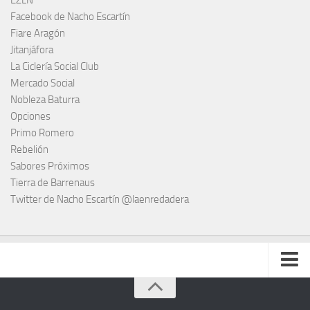
EZLN
Facebook de Nacho Escartín
Fiare Aragón
Jitanjáfora
La Ciclería Social Club
Mercado Social
Nobleza Baturra
Opciones
Primo Romero
Rebelión
Sabores Próximos
Tierra de Barrenaus
Twitter de Nacho Escartín @laenredadera
Escucha todas las enredaderas cuando quieras (podcast)