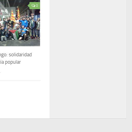
0
go: solidaridad
cia popular
4