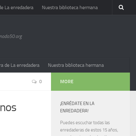
de La enredadera
Nuestra biblioteca hermana
@nodo50.org
ra de La enredadera
Nuestra biblioteca hermana
0
MORE
enos
¡ENRÉDATE EN LA
ENREDADERA!
Puedes escuchar todas las
enredaderas de estos 15 años,