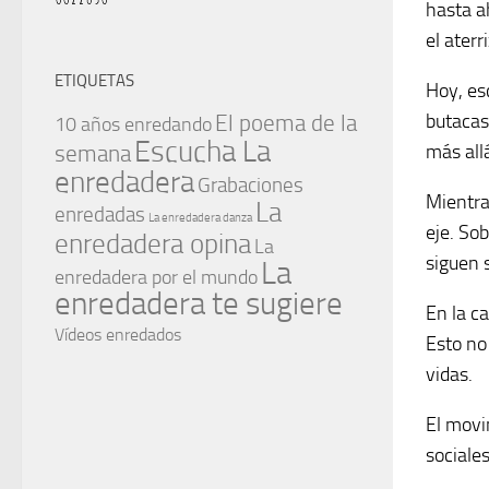
hasta a
el aterr
ETIQUETAS
Hoy, es
butacas
El poema de la
10 años enredando
Escucha La
más all
semana
enredadera
Grabaciones
Mientra
La
enredadas
La enredadera danza
eje. Sob
enredadera opina
La
siguen 
La
enredadera por el mundo
enredadera te sugiere
En la c
Vídeos enredados
Esto no
vidas.
El movi
sociale