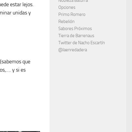
Nobleza Baturra
ede estar lejos.
Opciones
minar unidas y
Primo Romero
Rebelión
Sabores Próximos
Tierra de Barrenaus
Twitter de Nacho Escartín
@laenredadera
 (sabemos que
os,…. y si es