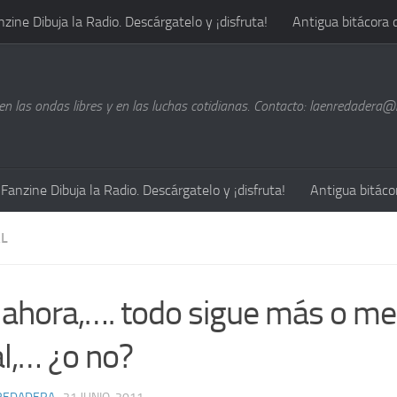
nzine Dibuja la Radio. Descárgatelo y ¡disfruta!
Antigua bitácora 
n las ondas libres y en las luchas cotidianas. Contacto: laenredadera
Fanzine Dibuja la Radio. Descárgatelo y ¡disfruta!
Antigua bitáco
L
 ahora,…. todo sigue más o m
al,… ¿o no?