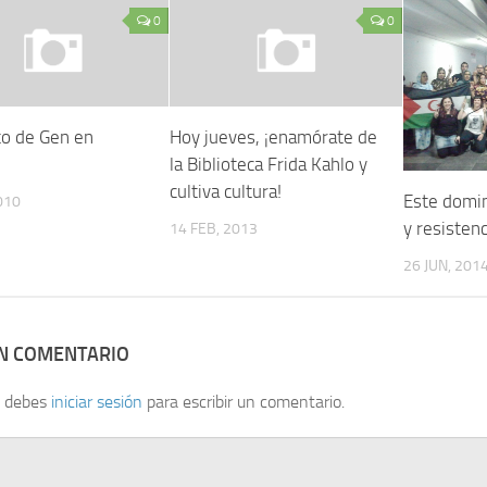
0
0
to de Gen en
Hoy jueves, ¡enamórate de
la Biblioteca Frida Kahlo y
cultiva cultura!
Este domin
010
y resisten
14 FEB, 2013
26 JUN, 201
UN COMENTARIO
, debes
iniciar sesión
para escribir un comentario.