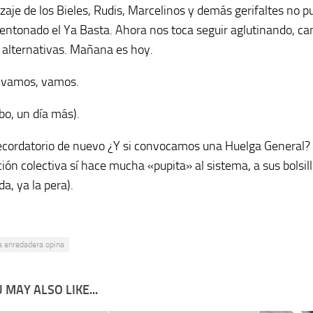
izaje de los Bieles, Rudis, Marcelinos y demás gerifaltes no pu
ntonado el Ya Basta. Ahora nos toca seguir aglutinando, ca
as alternativas. Mañana es hoy.
 vamos, vamos.
bo, un día más).
cordatorio de nuevo ¿Y si convocamos una Huelga General?
ión colectiva sí hace mucha «pupita» al sistema, a sus bolsill
da, ya la pera).
a enredadera opina
 MAY ALSO LIKE...