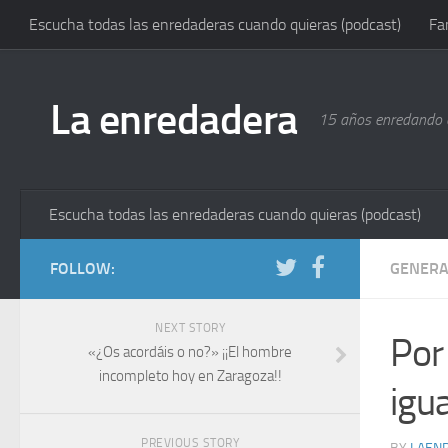
Escucha todas las enredaderas cuando quieras (podcast)
Fa
La enredadera
15 años enredando e
Escucha todas las enredaderas cuando quieras (podcast)
FOLLOW:
GENERA
NEXT STORY
Por
«¿Os acordáis o no?» ¡¡El hombre
incompleto hoy en Zaragoza!!
igu
PREVIOUS STORY