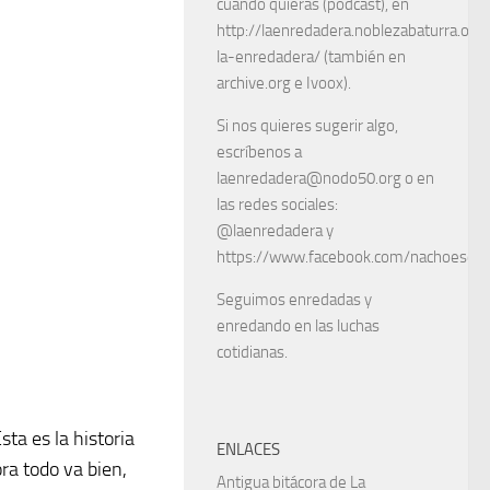
cuando quieras (podcast), en
http://laenredadera.noblezabaturra.org
la-enredadera/ (también en
archive.org e Ivoox).
Si nos quieres sugerir algo,
escríbenos a
laenredadera@nodo50.org o en
las redes sociales:
@laenredadera y
https://www.facebook.com/nachoescart
Seguimos enredadas y
enredando en las luchas
cotidianas.
sta es la historia
ENLACES
ra todo va bien,
Antigua bitácora de La