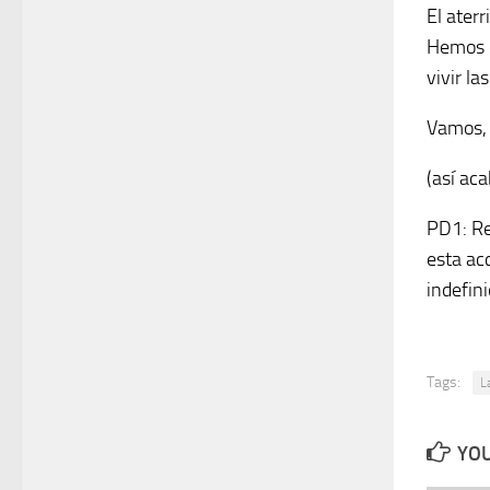
El aterr
Hemos e
vivir l
Vamos,
(así aca
PD1: Re
esta acc
indefini
Tags:
L
YOU