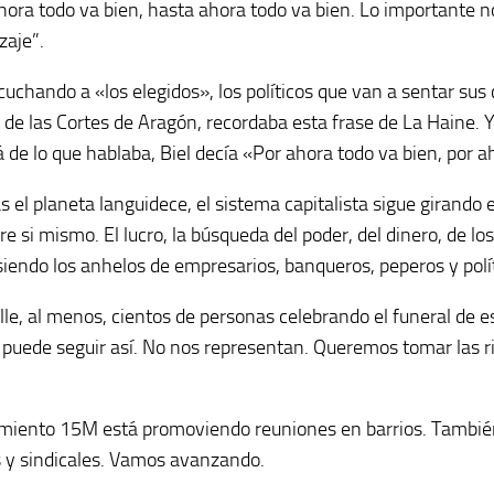
hora todo va bien, hasta ahora todo va bien. Lo importante no
izaje”.
cuchando a «los elegidos», los políticos que van a sentar sus 
 de las Cortes de Aragón, recordaba esta frase de La Haine. 
á de lo que hablaba, Biel decía «Por ahora todo va bien, por a
s el planeta languidece, el sistema capitalista sigue girando
re si mismo. El lucro, la búsqueda del poder, del dinero, de los
siendo los anhelos de empresarios, banqueros, peperos y polí
alle, al menos, cientos de personas celebrando el funeral de 
 puede seguir así. No nos representan. Queremos tomar las r
miento 15M está promoviendo reuniones en barrios. También
s y sindicales. Vamos avanzando.