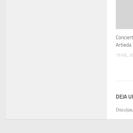
Concier
Artieda
19 JUL, 2
DEJA 
Disculpa