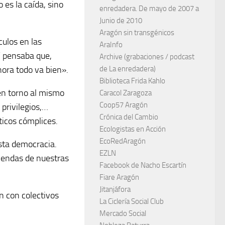
 es la caída, sino
enredadera. De mayo de 2007 a
Junio de 2010
Aragón sin transgénicos
culos en las
AraInfo
Y pensaba que,
Archive (grabaciones / podcast
de La enredadera)
hora todo va bien».
Biblioteca Frida Kahlo
 en torno al mismo
Caracol Zaragoza
Coop57 Aragón
 privilegios,…
Crónica del Cambio
ticos cómplices.
Ecologistas en Acción
EcoRedAragón
esta democracia.
EZLN
iendas de nuestras
Facebook de Nacho Escartín
Fiare Aragón
Jitanjáfora
 con colectivos
La Ciclería Social Club
Mercado Social