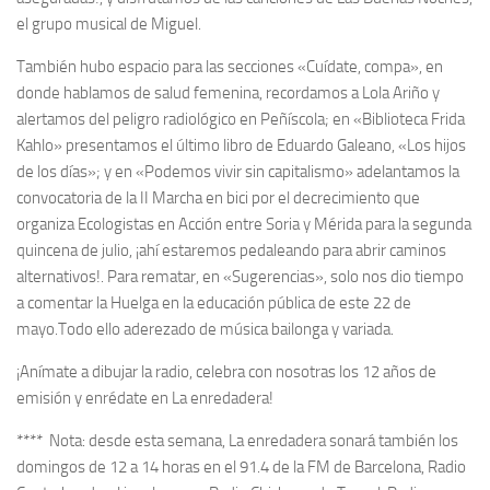
el grupo musical de Miguel.
También hubo espacio para las secciones «Cuídate, compa», en
donde hablamos de salud femenina, recordamos a Lola Ariño y
alertamos del peligro radiológico en Peñíscola; en «Biblioteca Frida
Kahlo» presentamos el último libro de Eduardo Galeano, «Los hijos
de los días»; y en «Podemos vivir sin capitalismo» adelantamos la
convocatoria de la II Marcha en bici por el decrecimiento que
organiza Ecologistas en Acción entre Soria y Mérida para la segunda
quincena de julio, ¡ahí estaremos pedaleando para abrir caminos
alternativos!. Para rematar, en «Sugerencias», solo nos dio tiempo
a comentar la Huelga en la educación pública de este 22 de
mayo.Todo ello aderezado de música bailonga y variada.
¡Anímate a dibujar la radio, celebra con nosotras los 12 años de
emisión y enrédate en La enredadera!
**** Nota: desde esta semana, La enredadera sonará también los
domingos de 12 a 14 horas en el 91.4 de la FM de Barcelona, Radio