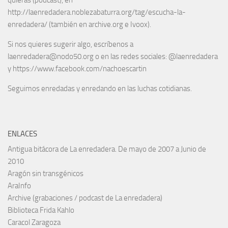
quieras (podcast), en
http://laenredadera.noblezabaturra.org/tag/escucha-la-
enredadera/ (también en archive.org e Ivoox).
Si nos quieres sugerir algo, escríbenos a
laenredadera@nodo50.org o en las redes sociales: @laenredadera
y https://www.facebook.com/nachoescartin
Seguimos enredadas y enredando en las luchas cotidianas.
ENLACES
Antigua bitácora de La enredadera. De mayo de 2007 a Junio de
2010
Aragón sin transgénicos
AraInfo
Archive (grabaciones / podcast de La enredadera)
Biblioteca Frida Kahlo
Caracol Zaragoza