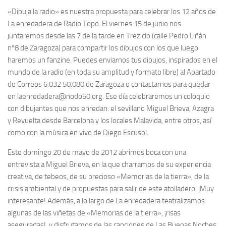
«Dibuja la radio» es nuestra propuesta para celebrar los 12 años de
La enredadera de Radio Topo. El viernes 15 de junio nos
juntaremos desde las 7 de la tarde en Treziclo (calle Pedro Liñán
nº8 de Zaragoza) para compartir los dibujos con los que luego
haremos un fanzine. Puedes enviarnos tus dibujos, inspirados en el
mundo de la radio (en toda su amplitud y formato libre) al Apartado
de Correos 6.032 50.080 de Zaragoza o contactarnos para quedar
en laenredadera@nodo50.org. Ese día celebraremos un coloquio
con dibujantes que nos enredan: el sevillano Miguel Brieva, Azagra
y Revuelta desde Barcelona y los locales Malavida, entre otros, así
como con la música en vivo de Diego Escusol.
Este domingo 20 de mayo de 2012 abrimos boca con una
entrevista a Miguel Brieva, en la que charramos de su experiencia
creativa, de tebeos, de su precioso «Memorias de la tierra», de la
crisis ambiental y de propuestas para salir de este atolladero. ¡Muy
interesante! Además, a lo largo de La enredadera teatralizamos
algunas de las viñetas de «Memorias de la tierra», ¡risas
aseguradas!, y disfrutamos de las canciones de Las Buenas Noches,