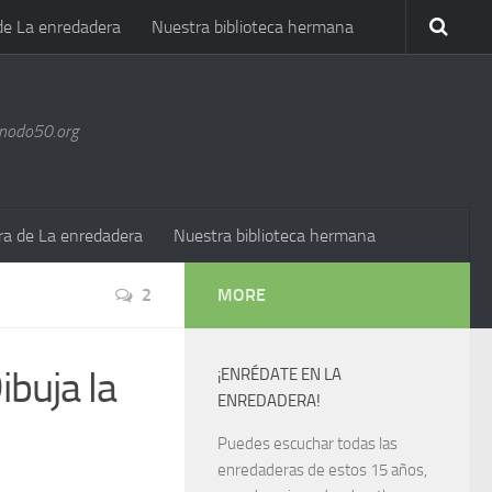
de La enredadera
Nuestra biblioteca hermana
@nodo50.org
ra de La enredadera
Nuestra biblioteca hermana
2
MORE
buja la
¡ENRÉDATE EN LA
ENREDADERA!
Puedes escuchar todas las
enredaderas de estos 15 años,