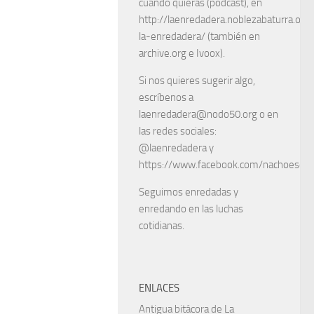
cuando quieras (podcast), en
http://laenredadera.noblezabaturra.org
la-enredadera/ (también en
archive.org e Ivoox).
Si nos quieres sugerir algo,
escríbenos a
laenredadera@nodo50.org o en
las redes sociales:
@laenredadera y
https://www.facebook.com/nachoescart
Seguimos enredadas y
enredando en las luchas
cotidianas.
ENLACES
Antigua bitácora de La