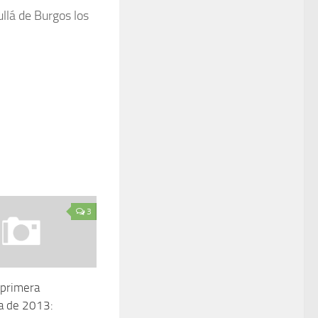
llá de Burgos los
3
 primera
a de 2013: