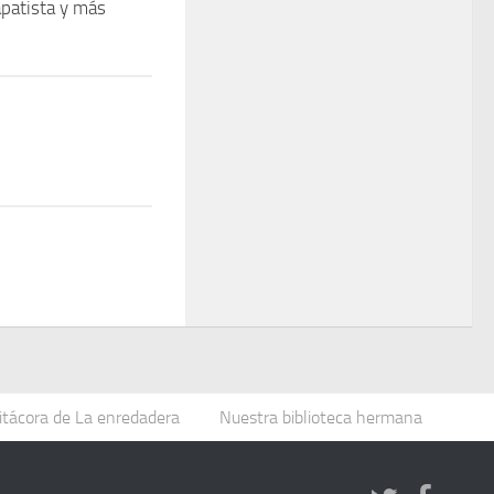
apatista y más
itácora de La enredadera
Nuestra biblioteca hermana