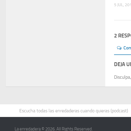
5 JUL, 20
2 RES
Co
DEJA 
Disculpa
Escucha todas las enredaderas cuando quieras (podcast)
La enredadera © 2026. All Rights Reserved.