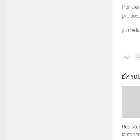
Por cie
precios
¡Enréda
Tags:
L
YOU
Resiste
la miner