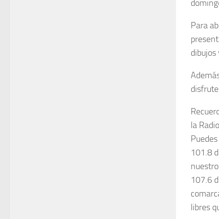
domingo
Para ab
present
dibujos
Además,
disfrut
Recuerd
la Radi
Puedes 
101.8 d
nuestro
107.6 d
comarc
libres 