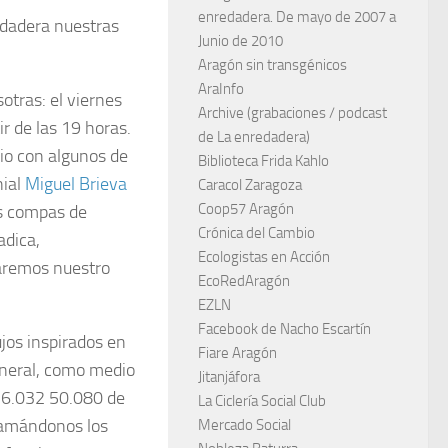
enredadera. De mayo de 2007 a
dadera nuestras
Junio de 2010
Aragón sin transgénicos
AraInfo
otras: el viernes
Archive (grabaciones / podcast
ir de las 19 horas.
de La enredadera)
io con algunos de
Biblioteca Frida Kahlo
nial
Miguel Brieva
Caracol Zaragoza
Coop57 Aragón
os compas de
Crónica del Cambio
adica,
Ecologistas en Acción
raremos nuestro
EcoRedAragón
EZLN
Facebook de Nacho Escartín
jos inspirados en
Fiare Aragón
general, como medio
Jitanjáfora
o 6.032 50.080 de
La Ciclería Social Club
lamándonos los
Mercado Social