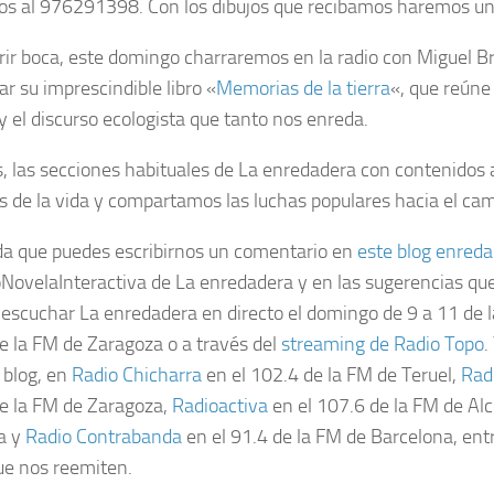
s al 976291398. Con los dibujos que recibamos haremos un
rir boca, este domingo charraremos en la radio con Miguel Br
ar su imprescindible libro «
Memorias de la tierra
«, que reún
 y el discurso ecologista que tanto nos enreda.
 las secciones habituales de La enredadera con contenidos 
es de la vida y compartamos las luchas populares hacia el c
a que puedes escribirnos un comentario en
este blog enreda
oNovelaInteractiva de La enredadera y en las sugerencias qu
escuchar La enredadera en directo el domingo de 9 a 11 de l
e la FM de Zaragoza o a través del
streaming de Radio Topo
.
 blog, en
Radio Chicharra
en el 102.4 de la FM de Teruel,
Rad
e la FM de Zaragoza,
Radioactiva
en el 107.6 de la FM de Alc
a y
Radio Contrabanda
en el 91.4 de la FM de Barcelona, entr
que nos reemiten.