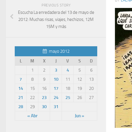
BY
LAEN
PREVIOUS STORY
Escucha La enredadera del 13 de mayo de
2012: Muchas risas, viajes, hechizos, 12M
15M y más
mayo 2012
L
M
X
J
V
S
D
1
2
3
4
5
6
7
8
9
10
11
12
13
14
15
16
17
18
19
20
21
22
23
24
25
26
27
28
29
30
31
« Abr
Jun »