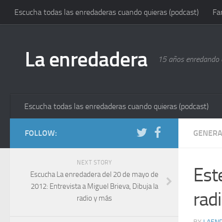
Escucha todas las enredaderas cuando quieras (podcast)
Fa
La enredadera
15 años enredando e
Escucha todas las enredaderas cuando quieras (podcast)
FOLLOW:
GENERA
NEXT STORY
Est
Escucha La enredadera del 20 de mayo de
2012: Entrevista a Miguel Brieva, Dibuja la
rad
radio y más