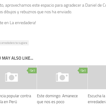
rto, aprovechamos este espacio para agradecer a Daniel de Cu
os dibujos y rebuznos que nos ha enviado.
te en La enredadera!
a enredadera te sugiere
 MAY ALSO LIKE...
0
0
ncia popular contra
Este domingo: Amanece
Escucha la
ía en Perú
que nos es poco
enredader