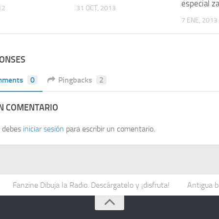
especial z
12
31 OCT, 2013
7 ENE, 2013
PONSES
mments
0
Pingbacks
2
UN COMENTARIO
, debes
iniciar sesión
para escribir un comentario.
Fanzine Dibuja la Radio. Descárgatelo y ¡disfruta!
Antigua b