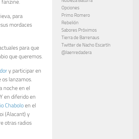
Nobleza Baturra
 fanzine.
Opciones
Primo Romero
ieva, para
Rebelión
e sus mordaces
Sabores Próximos
Tierra de Barrenaus
Twitter de Nacho Escartín
actuales para que
@laenredadera
ambio que queremos.
dor
y participar en
e os lanzamos.
a noche en el
 Y en diferido en
io Chabolo
en el
oi (Alacant) y
e otras radios