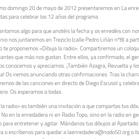
imo domingo 20 de mayo de 2012 presentaremos en La enre
tas para celebrar los 12 años del programa.
antamos algo para que anotéis la fecha y os enredéis con nos
nio nos juntaremos en Treziclo (calle Pedro Liñán nº8) a part
o te proponemos «Dibuja la radio». Compartiremos un coloqu
ujantes que más nos gustan. Entre ellos, ya confirmado, el ge
os conocemos y apreciamos. ¡También Azagra, Revuelta y l
a! Os iremos anunciando otras confirmaciones. Tras la charr
aremos de las canciones en directo de Diego Escusol y celeb
ario. Os esperamos a todas.
 la radio» es también una invitación a que compartas tus dibu
o. No en la enredadera ni en Radio Topo, sino en la radio en 
o para entretener y agitar. Mándanos tus dibujos al Apartad
a o escríbenos para quedar a laenredadera@nodo50.org o l