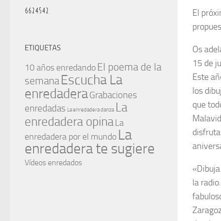
El próx
propues
ETIQUETAS
Os adel
15 de ju
El poema de la
10 años enredando
Este añ
Escucha La
semana
los dib
enredadera
Grabaciones
que tod
La
enredadas
La enredadera danza
Malavid
enredadera opina
La
La
disfrut
enredadera por el mundo
enredadera te sugiere
anivers
Vídeos enredados
«Dibuja
la radi
fabulos
Zaragoz