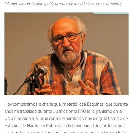
(el miércoles en AraInfo publicaremos destacada la crónica completa)
Hoy compartimos la charla que impartió José Esquinas, que durante
años ha trabajado durante 30 años en la FAO (el organismo en la
ONU dedicado a la lucha contra el hambre) y hoy dirige la Cátedra de
Estudios de Hambre y Pobreza en la Universidad de Córdoba. Son
casi dos horas y media que no tienen desperdicio y en las que Jośe