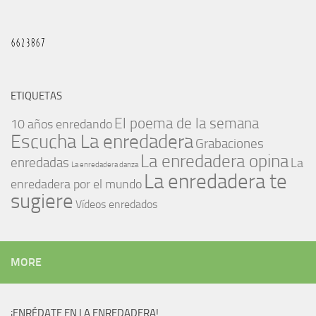
ETIQUETAS
El poema de la semana
10 años enredando
Escucha La enredadera
Grabaciones
La enredadera opina
enredadas
La
La enredadera danza
La enredadera te
enredadera por el mundo
sugiere
Vídeos enredados
MORE
¡ENRÉDATE EN LA ENREDADERA!