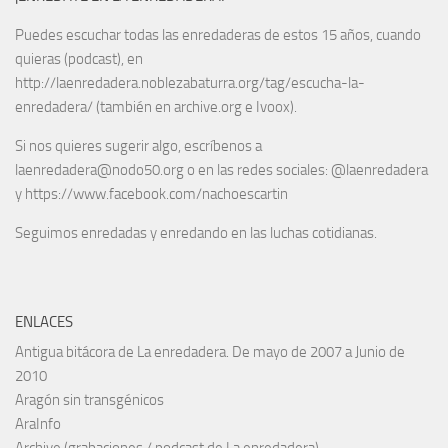
Puedes escuchar todas las enredaderas de estos 15 años, cuando
quieras (podcast), en
http://laenredadera.noblezabaturra.org/tag/escucha-la-
enredadera/ (también en archive.org e Ivoox).
Si nos quieres sugerir algo, escríbenos a
laenredadera@nodo50.org o en las redes sociales: @laenredadera
y https://www.facebook.com/nachoescartin
Seguimos enredadas y enredando en las luchas cotidianas.
ENLACES
Antigua bitácora de La enredadera. De mayo de 2007 a Junio de
2010
Aragón sin transgénicos
AraInfo
Archive (grabaciones / podcast de La enredadera)