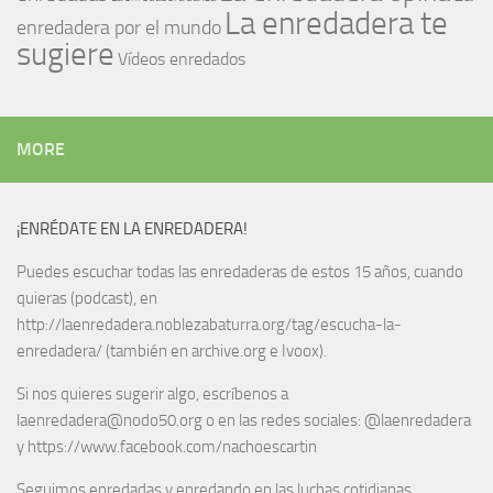
La enredadera te
enredadera por el mundo
sugiere
Vídeos enredados
MORE
¡ENRÉDATE EN LA ENREDADERA!
Puedes escuchar todas las enredaderas de estos 15 años, cuando
quieras (podcast), en
http://laenredadera.noblezabaturra.org/tag/escucha-la-
enredadera/ (también en archive.org e Ivoox).
Si nos quieres sugerir algo, escríbenos a
laenredadera@nodo50.org o en las redes sociales: @laenredadera
y https://www.facebook.com/nachoescartin
Seguimos enredadas y enredando en las luchas cotidianas.