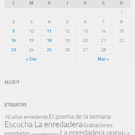
L
M
X
J
V
S
D
1
2
3
4
5
6
7
8
9
10
11
12
13
14
15
16
17
18
19
20
21
22
23
24
25
26
27
28
« Ene
Mar »
ETIQUETAS
El poema de la semana
10 años enredando
Escucha La enredadera
Grabaciones
La enredadera opina
enredadas
La
La enredadera danza