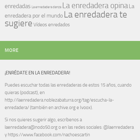
La enredadera opina
enredadas
La
La enredadera danza
La enredadera te
enredadera por el mundo
sugiere
Vídeos enredados
MORE
¡ENRÉDATE EN LA ENREDADERA!
Puedes escuchar todas las enredaderas de estos 15 años, cuando
quieras (podcast), en
http://laenredadera.noblezabaturra.org/tag/escucha-la-
enredadera/ (también en archive.org e Ivoox).
Si nos quieres sugerir algo, escríbenos a
laenredadera@nodo50.org o en las redes sociales: @laenredadera
y https://www.facebook.com/nachoescartin