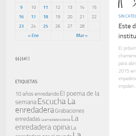
9
10
11
12
13
14
15
SIN CATE
16
17
18
19
20
21
22
Este d
23
24
25
26
27
28
instit
« Ene
Mar »
El próxi
charremo
para abri
2015 en 
impedime
ETIQUETAS
impiden..
El poema de la
10 años enredando
Escucha La
semana
enredadera
Grabaciones
La
enredadas
La enredadera danza
enredadera opina
La
La