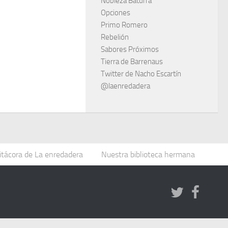
Nobleza Baturra
Opciones
Primo Romero
Rebelión
Sabores Próximos
Tierra de Barrenaus
Twitter de Nacho Escartín
@laenredadera
itácora de La enredadera
Nuestra biblioteca hermana