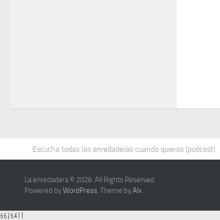
Escucha todas las enredaderas cuando quieras (podcast)
La enredadera © 2026. All Rights Reserved.
Powered by
WordPress
. Theme by
Alx
.