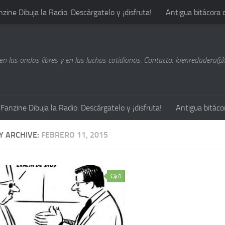
nzine Dibuja la Radio. Descárgatelo y ¡disfruta!
Antigua bitácora 
n las ondas libres y en las luchas cotidianas. Contacto: laenredadera
Fanzine Dibuja la Radio. Descárgatelo y ¡disfruta!
Antigua bitáco
Y ARCHIVE:
FEBRERO 11, 2015
0