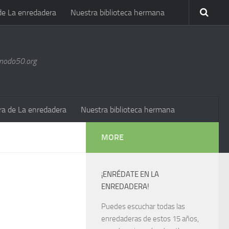
de La enredadera
Nuestra biblioteca hermana
@nodo50.org
ra de La enredadera
Nuestra biblioteca hermana
MORE
¡ENRÉDATE EN LA
ENREDADERA!
Puedes escuchar todas las
enredaderas de estos 15 años,