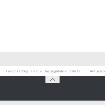
Fanzine Dibuja la Radio. Descárgatelo y ¡disfruta!
Antigua b