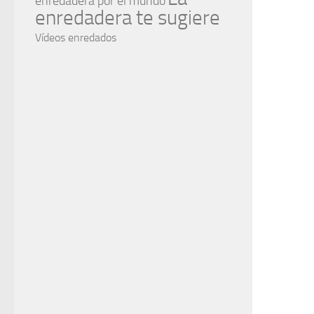
enredadera por el mundo
enredadera te sugiere
Vídeos enredados