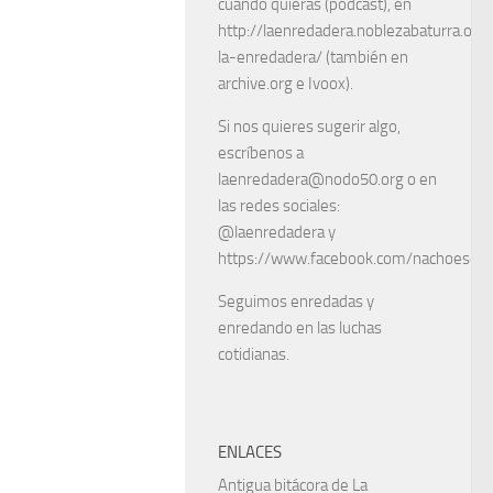
cuando quieras (podcast), en
http://laenredadera.noblezabaturra.org
la-enredadera/ (también en
archive.org e Ivoox).
Si nos quieres sugerir algo,
escríbenos a
laenredadera@nodo50.org o en
las redes sociales:
@laenredadera y
https://www.facebook.com/nachoescart
Seguimos enredadas y
enredando en las luchas
cotidianas.
ENLACES
Antigua bitácora de La