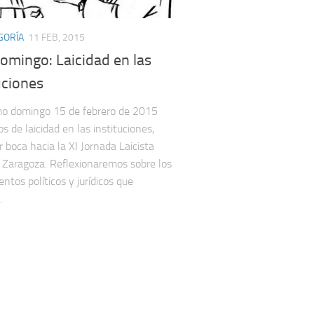
GORÍA
11 FEB, 2015
omingo: Laicidad en las
uciones
mo domingo 15 de febrero de 2015
s de laicidad en las instituciones,
r boca hacia la XI Jornada Laicista
Zaragoza. Reflexionaremos sobre los
ntos políticos y jurídicos que
.