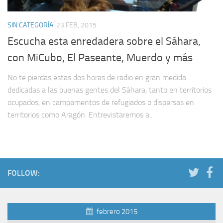
SIN CATEGORÍA
23 FEB, 2015
Escucha esta enredadera sobre el Sáhara,
con MiCubo, El Paseante, Muerdo y más
No te pierdas estas dos horas de radio en gran medida
dedicadas a las buenas gentes del Sáhara, tanto en territorios
ocupados, en campamentos de refugiados o dispersas en
territorios como Aragón. Entrevistaremos a...
FOLLOW:
febrero 2015