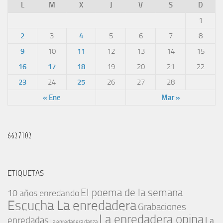
L
M
X
J
V
S
D
1
2
3
4
5
6
7
8
9
10
11
12
13
14
15
16
17
18
19
20
21
22
23
24
25
26
27
28
« Ene
Mar »
ETIQUETAS
El poema de la semana
10 años enredando
Escucha La enredadera
Grabaciones
La enredadera opina
enredadas
La
La enredadera danza