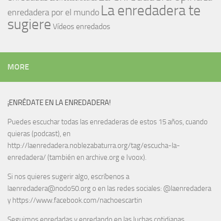
La enredadera te
enredadera por el mundo
sugiere
Vídeos enredados
MORE
¡ENRÉDATE EN LA ENREDADERA!
Puedes escuchar todas las enredaderas de estos 15 años, cuando
quieras (podcast), en
http://laenredadera.noblezabaturra.org/tag/escucha-la-
enredadera/ (también en archive.org e Ivoox).
Si nos quieres sugerir algo, escríbenos a
laenredadera@nodo50.org o en las redes sociales: @laenredadera
y https://www.facebook.com/nachoescartin
Seguimos enredadas y enredando en las luchas cotidianas.