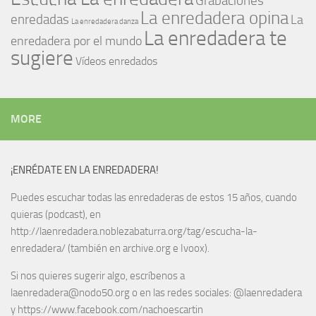
Grabaciones
La enredadera opina
enredadas
La
La enredadera danza
La enredadera te
enredadera por el mundo
sugiere
Vídeos enredados
MORE
¡ENRÉDATE EN LA ENREDADERA!
Puedes escuchar todas las enredaderas de estos 15 años, cuando
quieras (podcast), en
http://laenredadera.noblezabaturra.org/tag/escucha-la-
enredadera/ (también en archive.org e Ivoox).
Si nos quieres sugerir algo, escríbenos a
laenredadera@nodo50.org o en las redes sociales: @laenredadera
y https://www.facebook.com/nachoescartin