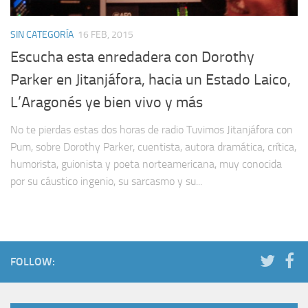
SIN CATEGORÍA
16 FEB, 2015
Escucha esta enredadera con Dorothy
Parker en Jitanjáfora, hacia un Estado Laico,
L’Aragonés ye bien vivo y más
No te pierdas estas dos horas de radio Tuvimos Jitanjáfora con
Pum, sobre Dorothy Parker, cuentista, autora dramática, crítica,
humorista, guionista y poeta norteamericana, muy conocida
por su cáustico ingenio, su sarcasmo y su...
FOLLOW: