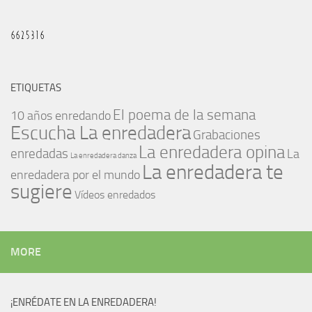
ETIQUETAS
El poema de la semana
10 años enredando
Escucha La enredadera
Grabaciones
La enredadera opina
enredadas
La
La enredadera danza
La enredadera te
enredadera por el mundo
sugiere
Vídeos enredados
MORE
¡ENRÉDATE EN LA ENREDADERA!