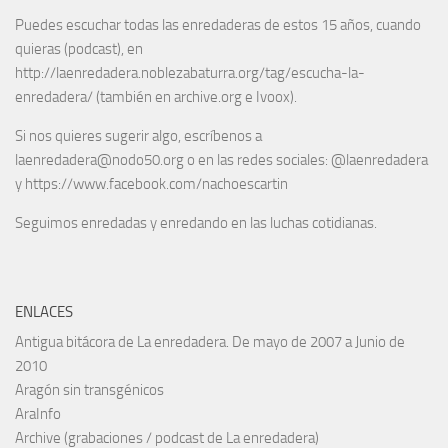
Puedes escuchar todas las enredaderas de estos 15 años, cuando
quieras (podcast), en
http://laenredadera.noblezabaturra.org/tag/escucha-la-
enredadera/ (también en archive.org e Ivoox).
Si nos quieres sugerir algo, escríbenos a
laenredadera@nodo50.org o en las redes sociales: @laenredadera
y https://www.facebook.com/nachoescartin
Seguimos enredadas y enredando en las luchas cotidianas.
ENLACES
Antigua bitácora de La enredadera. De mayo de 2007 a Junio de
2010
Aragón sin transgénicos
AraInfo
Archive (grabaciones / podcast de La enredadera)