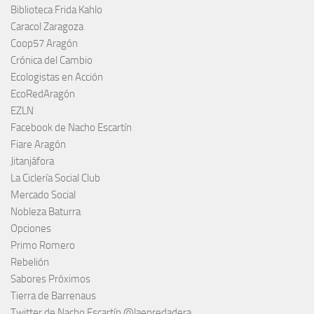
Biblioteca Frida Kahlo
Caracol Zaragoza
Coop57 Aragón
Crónica del Cambio
Ecologistas en Acción
EcoRedAragón
EZLN
Facebook de Nacho Escartín
Fiare Aragón
Jitanjáfora
La Ciclería Social Club
Mercado Social
Nobleza Baturra
Opciones
Primo Romero
Rebelión
Sabores Próximos
Tierra de Barrenaus
Twitter de Nacho Escartín @laenredadera