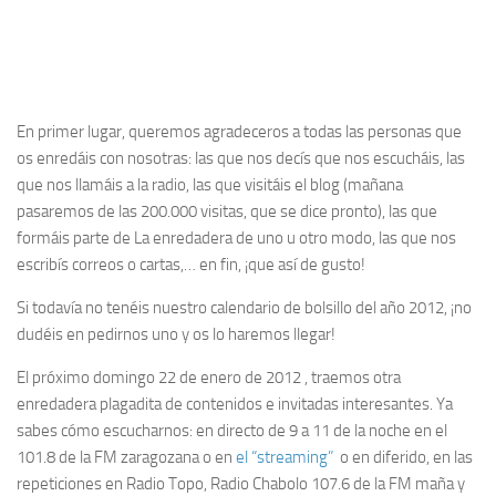
En primer lugar, queremos agradeceros a todas las personas que
os enredáis con nosotras: las que nos decís que nos escucháis, las
que nos llamáis a la radio, las que visitáis el blog (mañana
pasaremos de las 200.000 visitas, que se dice pronto), las que
formáis parte de La enredadera de uno u otro modo, las que nos
escribís correos o cartas,… en fin, ¡que así de gusto!
Si todavía no tenéis nuestro calendario de bolsillo del año 2012, ¡no
dudéis en pedirnos uno y os lo haremos llegar!
El próximo domingo 22 de enero de 2012 , traemos otra
enredadera plagadita de contenidos e invitadas interesantes. Ya
sabes cómo escucharnos: en directo de 9 a 11 de la noche en el
101.8 de la FM zaragozana o en
el “streaming”
o en diferido, en las
repeticiones en Radio Topo, Radio Chabolo 107.6 de la FM maña y