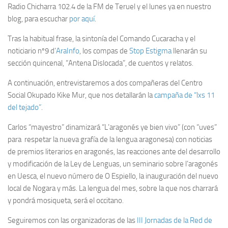
Radio Chicharra 102.4 de la FM de Teruel y el lunes ya en nuestro
blog, para escuchar
por aquí
.
Tras la habitual frase, la sintonía del Comando Cucaracha y el
noticiario nº9 d’
AraInfo
, los compas de
Stop Estigma
llenarán su
sección quincenal, “Antena Dislocada”, de cuentos y relatos.
A continuación, entrevistaremos a dos compañeras del Centro
Social Okupado Kike Mur, que nos detallarán la
campaña de “lxs 11
del tejado”
.
Carlos “mayestro” dinamizará “L’aragonés ye bien vivo” (con “uves”
para respetar la nueva grafía de la lengua aragonesa) con noticias
de premios literarios en aragonés, las reacciones ante del desarrollo
y modificación de la Ley de Lenguas, un seminario sobre l’aragonés
en Uesca, el nuevo número de O Espiello, la inauguración del nuevo
local de Nogara y más. La lengua del mes, sobre la que nos charrará
y pondrá mosiqueta, será el occitano.
Seguiremos con las organizadoras de las
III Jornadas de la Red de