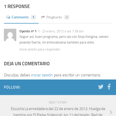
1 RESPONSE
Comments
1
Pingbacks
0
Oyente nº 1
23 enero, 2012 a las 7:39 am
Seguir así, buen programa, pero ojo con Stop Estigma, vienen
pisando fuerte, mi enhorabuena tambien para ellos.
Inicia sesión para responder
DEJA UN COMENTARIO
Disculpa, debes
iniciar sesión
para escribir un comentario.
FOLLOW:
NEXT STORY
Escucha La enredadera del 22 de enero de 2012: Huelga de
hambre por El Parke (Valencia), lxs 11 del tejado, Red de