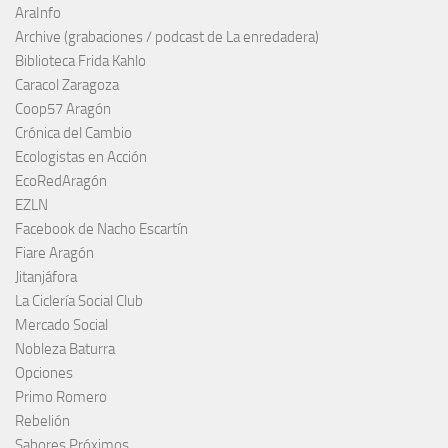
AraInfo
Archive (grabaciones / podcast de La enredadera)
Biblioteca Frida Kahlo
Caracol Zaragoza
Coop57 Aragón
Crónica del Cambio
Ecologistas en Acción
EcoRedAragón
EZLN
Facebook de Nacho Escartín
Fiare Aragón
Jitanjáfora
La Ciclería Social Club
Mercado Social
Nobleza Baturra
Opciones
Primo Romero
Rebelión
Sabores Próximos