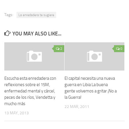
Tags:
La enredadera te sugiere
YOU MAY ALSO LIKE...
2
0
Escucha esta enredadera con
El capital necesita una nueva
reflexiones sobre el 15M,
guerra en Libia La buena
enfermedad mental y cárcel,
gente volvemos a gritar ¡No a
peces de los ríos, Vendetta y
la Guerra!
mucho más
22 MAR, 2011
13 MAY, 2013