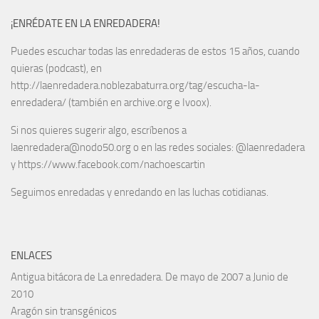
¡ENRÉDATE EN LA ENREDADERA!
Puedes escuchar todas las enredaderas de estos 15 años, cuando
quieras (podcast), en
http://laenredadera.noblezabaturra.org/tag/escucha-la-
enredadera/ (también en archive.org e Ivoox).
Si nos quieres sugerir algo, escríbenos a
laenredadera@nodo50.org o en las redes sociales: @laenredadera
y https://www.facebook.com/nachoescartin
Seguimos enredadas y enredando en las luchas cotidianas.
ENLACES
Antigua bitácora de La enredadera. De mayo de 2007 a Junio de
2010
Aragón sin transgénicos