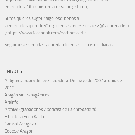
enredadera/ (también en archive.org e Ivoox).
Si nos quieres sugerir algo, escríbenos a
laenredadera@nodo50.org o en las redes sociales: @laenredadera
y https://www.facebook.com/nachoescartin
Seguimos enredadas y enredando en las luchas cotidianas.
ENLACES
Antigua bitácora de La enredadera. De mayo de 2007 a Junio de
2010
Aragón sin transgénicos
AraInfo
Archive (grabaciones / podcast de La enredadera)
Biblioteca Frida Kahlo
Caracol Zaragoza
Coop57 Aragón