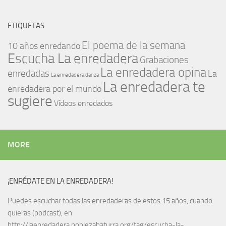
ETIQUETAS
El poema de la semana
10 años enredando
Escucha La enredadera
Grabaciones
La enredadera opina
enredadas
La
La enredadera danza
La enredadera te
enredadera por el mundo
sugiere
Vídeos enredados
MORE
¡ENRÉDATE EN LA ENREDADERA!
Puedes escuchar todas las enredaderas de estos 15 años, cuando
quieras (podcast), en
http://laenredadera.noblezabaturra.org/tag/escucha-la-