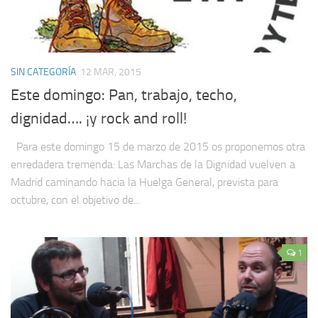
SIN CATEGORÍA
12 MAR, 2015
Este domingo: Pan, trabajo, techo,
dignidad…. ¡y rock and roll!
Para este domingo 15 de marzo de 2015 os proponemos otra
enredadera tremenda: Las Marchas de la Dignidad vuelven a
Madrid caminando hacia la Huelga General, prevista para
octubre, con el objetivo de...
1