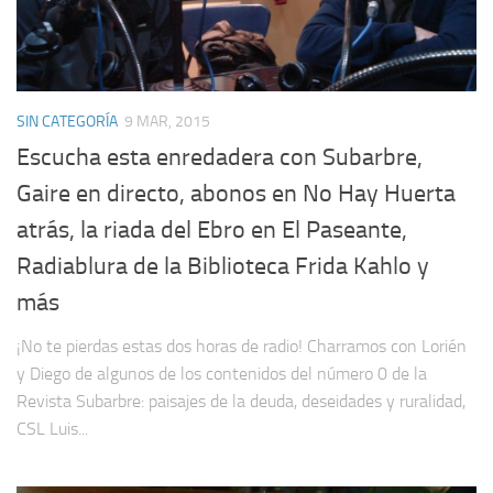
SIN CATEGORÍA
9 MAR, 2015
Escucha esta enredadera con Subarbre,
Gaire en directo, abonos en No Hay Huerta
atrás, la riada del Ebro en El Paseante,
Radiablura de la Biblioteca Frida Kahlo y
más
¡No te pierdas estas dos horas de radio! Charramos con Lorién
y Diego de algunos de los contenidos del número 0 de la
Revista Subarbre: paisajes de la deuda, deseidades y ruralidad,
CSL Luis...