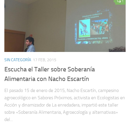
1
SIN CATEGORÍA
17 FEB, 2015
Escucha el Taller sobre Soberanía
Alimentaria con Nacho Escartín
El pasado 15 de enero de 2015, Nacho Escartín, campesino
agroecológico en Sabores Próximos, activista en Ecologistas en
Acción y dinamizador de La enredadera, impartió este taller
sobre «Soberanía Alimentaria, Agroecología y alternativas»
del...