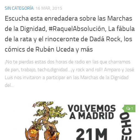
SIN CATEGORÍA
16 MAR, 2015
Escucha esta enredadera sobre las Marchas
de la Dignidad, #RaquelAbsolución, La fábula
de la rata y el rinoceronte de Dadá Rock, los
cómics de Rubén Uceda y más
¡No te pierdas estas dos horas de radio en las que charramos
de pan, trabajo, techo,dignidad…¡y rock and roll! Amparo y José
Luis nos invitaron a participar en las Marchas de la Dignidad
del...
1