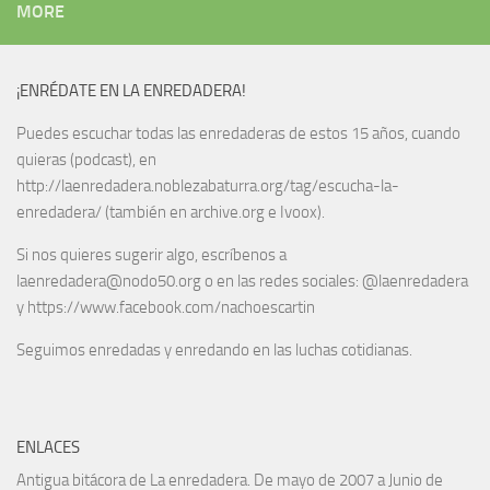
MORE
¡ENRÉDATE EN LA ENREDADERA!
Puedes escuchar todas las enredaderas de estos 15 años, cuando
quieras (podcast), en
http://laenredadera.noblezabaturra.org/tag/escucha-la-
enredadera/ (también en archive.org e Ivoox).
Si nos quieres sugerir algo, escríbenos a
laenredadera@nodo50.org o en las redes sociales: @laenredadera
y https://www.facebook.com/nachoescartin
Seguimos enredadas y enredando en las luchas cotidianas.
ENLACES
Antigua bitácora de La enredadera. De mayo de 2007 a Junio de