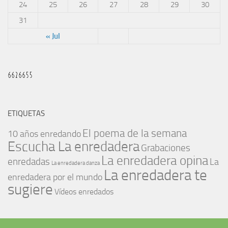
24
25
26
27
28
29
30
31
« Jul
ETIQUETAS
El poema de la semana
10 años enredando
Escucha La enredadera
Grabaciones
La enredadera opina
enredadas
La
La enredadera danza
La enredadera te
enredadera por el mundo
sugiere
Vídeos enredados