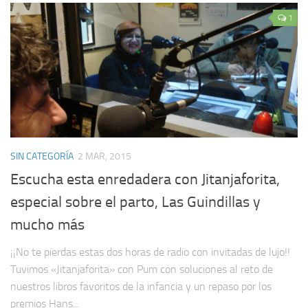
1
SIN CATEGORÍA
2 MAR, 2015
Escucha esta enredadera con Jitanjaforita,
especial sobre el parto, Las Guindillas y
mucho más
¡¡No te pierdas estas dos horas de radio con invitadas de lujo!!
Tuvimos «Jitanjaforita» con Pum con soluciones al reto de
nuestros libros favoritos de la infancia y un repaso por los
premios Hans...