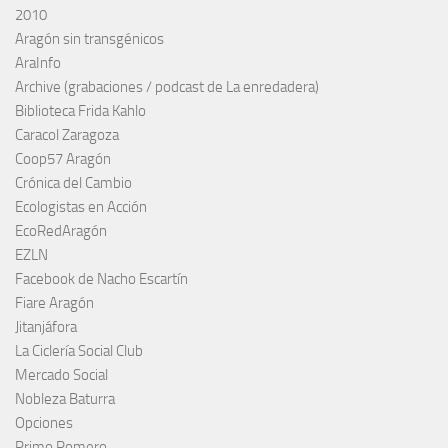
2010
Aragón sin transgénicos
AraInfo
Archive (grabaciones / podcast de La enredadera)
Biblioteca Frida Kahlo
Caracol Zaragoza
Coop57 Aragón
Crónica del Cambio
Ecologistas en Acción
EcoRedAragón
EZLN
Facebook de Nacho Escartín
Fiare Aragón
Jitanjáfora
La Ciclería Social Club
Mercado Social
Nobleza Baturra
Opciones
Primo Romero