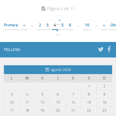
Página 4 de 11
«
Primera
«
...
2
3
4
5
6
...
10
...
»
Úl
»
FOLLOW:
agosto 2026
L
M
X
J
V
S
D
1
2
3
4
5
6
7
8
9
10
11
12
13
14
15
16
17
18
19
20
21
22
23